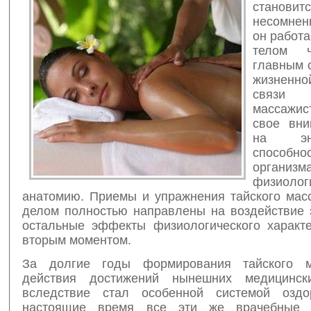
становит
несомнен
он работа
телом ч
главным 
жизненно
связи
массажис
свое вни
на энер
способно
организ
физио
анатомию. Приемы и упражнения тайского мас
делом полностью направлены на воздействие э
остальные эффекты физиологического характ
вторым моментом.
За долгие годы формирования тайского м
действия достижений нынешних медицинск
вследствие стал особенной системой оздо
настоящие время все эти же врачебные 