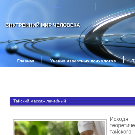
ВНУТРЕННИЙ МИР ЧЕЛОВЕКА
Главная
Учения известных психологов
Т
Тайский массаж лечебный
Исх
теоретич
тайског