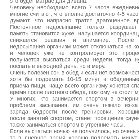
это будет матрас для дивана.
Человеку необходимо всего 7 часов ежедневно
многие считают, что вполне достаточно 4-5 часов
думают, что напрасно тратят драгоценное в
Постоянное недосыпание только разрушает
память становится хуже, нарушается координа
снижается реакция и внимание. После 
недосыпания организм может отключаться на к
и человек уже не контролирует это проце
получается выспаться среди недели, тогда 
поспать в выходной день, но в меру.
Очень полезен сон в обед и если нет возможност
хотя бы подремать 10-15 минут в обеденны
приема пищи. Чаще всего организму хочется сп
время после плотного обеда, поэтому не стоит м
У многих, кто занимается спортом в вечерни
проблема засыпания, им очень тяжело из-за
заряда бодрости после тренировки. Хороши
после занятий спортом, станет посещение саун
также заниматься спортом в утренние часы.
Если выспаться ночью не получилось, но очень х
то в дневное время хорошо подремать минут