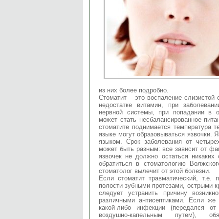
из них более подробно.
Стоматит – это воспаление слизистой 
недостатке витамин, при заболеван
нервной системы, при попадании в о
может стать несбалансированное пита
стоматите поднимается температура те
языке могут образовываться язвочки. Я
языком. Срок заболевания от четыре
может быть разным: все зависит от фа
язвочек не должно остаться никаких
обратиться в стоматологию Волжског
стоматолог вылечит от этой болезни.
Если стоматит травматический, т.е. 
полости зубными протезами, острыми кр
следует устранить причину возникн
различными антисептиками. Если же 
какой-либо инфекции (передался о
воздушно-капельным путем), о