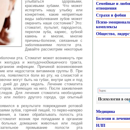
улыбаться здоровыми,
Семейные и любо
красивыми зубами. Что может
отношения
испортить нашу улыбку или
конкретнее, какие неприятные
Страхи и фобии
виды заболевания зубов может
Психо-эмоционал
омрачить наше состояние? Это:
комплексы
стоматит, пульпит, пародонтоз,
перелом зуба, кариес, зубной
Общество, лидерс
камень и многие, многие
причины-болезни, связанные с
заболеваниями полости рта.
Давайте рассмотрим некоторые
оболочки рта. Стоматит может возникнуть при
ии желудка и желудочно0кишечного тракта,
рганизм инфекции. Причиной возникновения
ние или недостаток витаминов группы B. При
ла, появляются боли во рту, на слизистой и
звочки могут быть на губах, внутри щек и под
х дней до двух недель. Лечение стоматита
кторов, влияющих на него. После заживления
 следов. Для лечения стоматита необходимо
о или любого другого города, где опытный
Психология в о
появился в результате повреждения ротовой
аями зубов, горячей пищей, то перво-наперво
Медицина
овения, а также обрабатывать полость рта
Болезни и лечени
стоматит возник при попадании в организм
т больных домашних животных или людей
НЛП
бязательное промывание полости рта