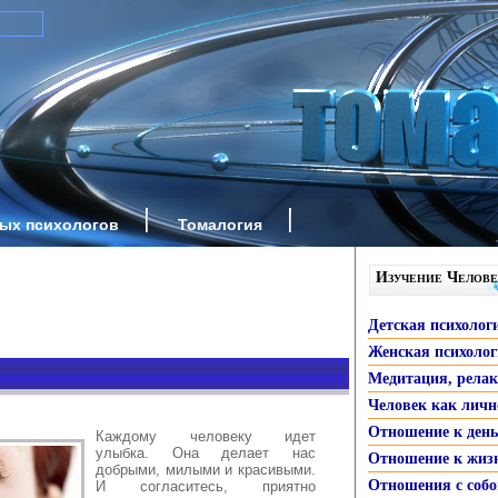
ных психологов
Томалогия
Изучение Челове
Детская психолог
Женская психоло
Медитация, рела
Человек как личн
Отношение к ден
Каждому человеку идет
улыбка. Она делает нас
Отношение к жиз
добрыми, милыми и красивыми.
Отношения с собо
И согласитесь, приятно