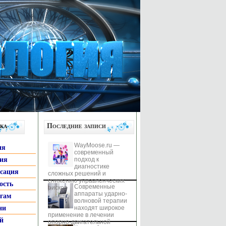
ка
Последние записи
WayMoose.ru —
ия
современный
гия
подход к
диагностике
ксация
сложных решений и
снижению управленческих
ость
Современные
рисков
аппараты ударно-
ьгам
волновой терапии
ни
находят широкое
применение в лечении
й
опорно-двигательной