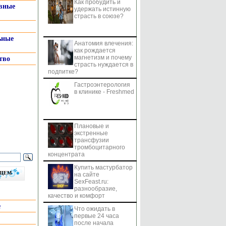
Как пробудить и
системы
вные
удержать истинную
страсть в союзе?
ьные
Анатомия влечения:
как рождается
магнетизм и почему
тво
страсть нуждается в
подпитке?
Гастроэнтерология
в клинике - Freshmed
Плановые и
экстренные
трансфузии
тромбоцитарного
концентрата
Купить мастурбатор
бщем
на сайте
SexFeast.ru:
разнообразие,
качество и комфорт
е
Что ожидать в
первые 24 часа
после начала