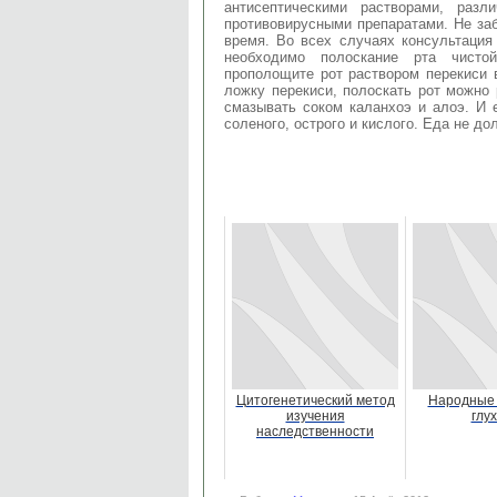
антисептическими растворами, раз
противовирусными препаратами. Не заб
время. Во всех случаях консультация
необходимо полоскание рта чисто
прополощите рот раствором перекиси 
ложку перекиси, полоскать рот можно
смазывать соком каланхоэ и алоэ. И 
соленого, острого и кислого. Еда не д
Цитогенетический метод
Народные 
изучения
глу
наследственности