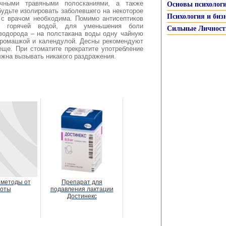
личными травяными полосканиями, а также
Основы психолог
удьте изолировать заболевшего на некоторое
Психология и биз
 с врачом необходима. Помимо антисептиков
й горячей водой, для уменьшения боли
Сильные Личност
водорода – на полстакана воды одну чайную
 ромашкой и календулой. Десны рекомендуют
еще. При стоматите прекратите употребление
олжна вызывать никакого раздражения.
методы от
Препарат для
хоты
подавления лактации
Достинекс