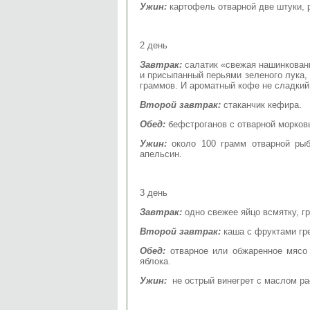
Ужин:
картофель отварной две штуки, 
2 день
Завтрак:
салатик «свежая нашинкован
и присыпанный перьями зеленого лука,
граммов. И ароматный кофе не сладкий
Второй завтрак:
стаканчик кефира.
Обед:
бефстроганов с отварной морков
Ужин:
около 100 грамм отварной рыб
апельсин.
3 день
Завтрак:
одно свежее яйцо всмятку, г
Второй завтрак:
каша с фруктами гр
Обед:
отварное или обжаренное мясо
яблока.
Ужин:
не острый винегрет с маслом ра