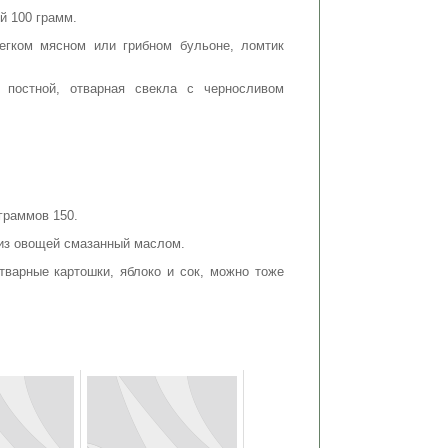
й 100 грамм.
егком мясном или грибном бульоне, ломтик
постной, отварная свекла с черносливом
граммов 150.
 из овощей смазанный маслом.
тварные картошки, яблоко и сок, можно тоже