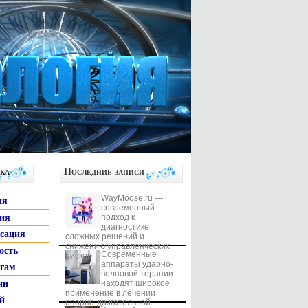
ка
Последние записи
WayMoose.ru —
ия
современный
гия
подход к
диагностике
ксация
сложных решений и
снижению управленческих
ость
Современные
рисков
аппараты ударно-
ьгам
волновой терапии
ни
находят широкое
применение в лечении
й
опорно-двигательной