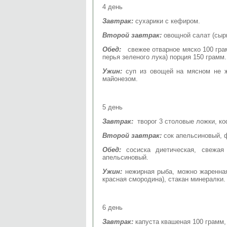
4 день
Завтрак:
сухарики с кефиром.
Второй завтрак:
овощной салат (сыр
Обед:
свежее отварное мяско 100 грам
перья зеленого лука) порция 150 грамм.
Ужин:
суп из овощей на мясном не ж
майонезом.
5 день
Завтрак:
творог 3 столовые ложки, ко
Второй завтрак:
сок апельсиновый, ф
Обед:
сосиска диетическая, свежа
апельсиновый.
Ужин:
нежирная рыба, можно жаренная
красная смородина), стакан минералки.
6 день
Завтрак:
капуста квашеная 100 грамм,