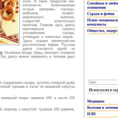
соли. И таких продуктов как:
Семейные и любо
копчености
, всевозможные
отношения
острые приправы, горчицы,
майонеза, конфет,
Страхи и фобии
мороженного, выпечки,
Психо-эмоционал
сладостей, алкогольных
комплексы
напитков. Главная цель диеты
максимально снизить
Общество, лидерс
употребление сахара,
углеводов и животных жиров.
Здесь отдаем преимущество
растительным жирам. Русская
диета считается одной из
ия
. Основные блюда: борщ, винегрет, отварное
 Эту диету можно применять в течение двух
з содержания сахара, кусочек отварной рыбы
еленый горошек и салат из квашеной капусты
Психология в о
 нежирный творог граммов 100, а после 150
Медицина
Болезни и лечени
, морковь с капустой, тушеная 150 граммов,
НЛП