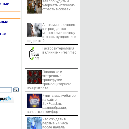
Как пробудить и
системы
вные
удержать истинную
страсть в союзе?
ьные
Анатомия влечения:
как рождается
магнетизм и почему
тво
страсть нуждается в
подпитке?
Гастроэнтерология
в клинике - Freshmed
Плановые и
экстренные
трансфузии
тромбоцитарного
концентрата
Купить мастурбатор
бщем
на сайте
SexFeast.ru:
разнообразие,
качество и комфорт
е
Что ожидать в
первые 24 часа
после начала