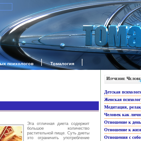
ных психологов
Томалогия
Изучение Челове
Детская психолог
Женская психоло
Медитация, рела
Человек как личн
Отношение к ден
Эта отличная диета содержит
большое количество
Отношение к жиз
растительной пище. Суть диеты
Отношения с собо
это ограничить употребление