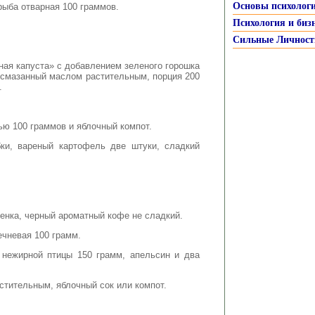
Основы психолог
рыба отварная 100 граммов.
Психология и биз
Сильные Личност
ная капуста» с добавлением зеленого горошка
 смазанный маслом растительным, порция 200
.
ью 100 граммов и яблочный компот.
ки, вареный картофель две штуки, сладкий
ренка, черный ароматный кофе не сладкий.
ечневая 100 грамм.
 нежирной птицы 150 грамм, апельсин и два
стительным, яблочный сок или компот.