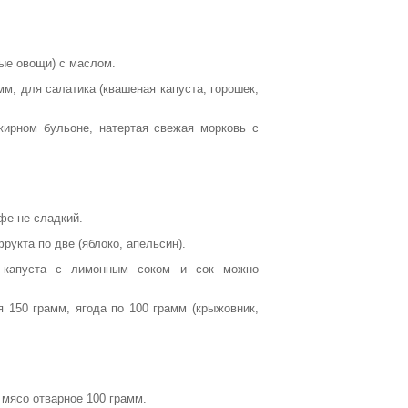
ые овощи) с маслом.
м, для салатика (квашеная капуста, горошек,
ирном бульоне, натертая свежая морковь с
фе не сладкий.
рукта по две (яблоко, апельсин).
я капуста с лимонным соком и сок можно
 150 грамм, ягода по 100 грамм (крыжовник,
 мясо отварное 100 грамм.