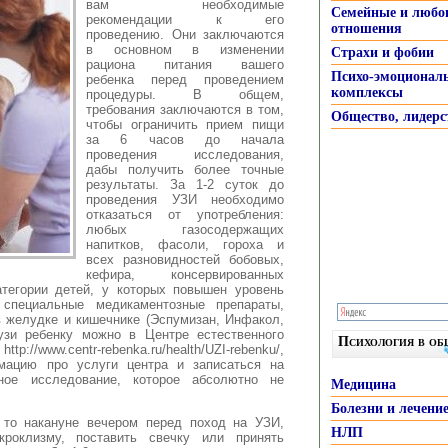
вам необходимые
Семейные и любо
рекомендации к его
отношения
проведению. Они заключаются
в основном в изменении
Страхи и фобии
рациона питания вашего
Психо-эмоционал
ребенка перед проведением
комплексы
процедуры. В общем,
требования заключаются в том,
Общество, лидерс
чтобы ограничить прием пищи
за 6 часов до начала
проведения исследования,
дабы получить более точные
результаты. За 1-2 суток до
проведения УЗИ необходимо
отказаться от употребления:
любых газосодержащих
напитков, фасоли, гороха и
всех разновидностей бобовых,
кефира, консервированных
атегории детей, у которых повышен уровень
 специальные медикаментозные препараты,
 желудке и кишечнике (Эспумизан, Инфакол,
узи ребенку можно в Центре естественного
Психология в о
ttp://www.centr-rebenka.ru/health/UZI-rebenku/,
мацию про услуги центра и записаться на
сное исследование, которое абсолютно не
Медицина
Болезни и лечени
 то накануне вечером перед поход на УЗИ,
НЛП
кроклизму, поставить свечку или принять