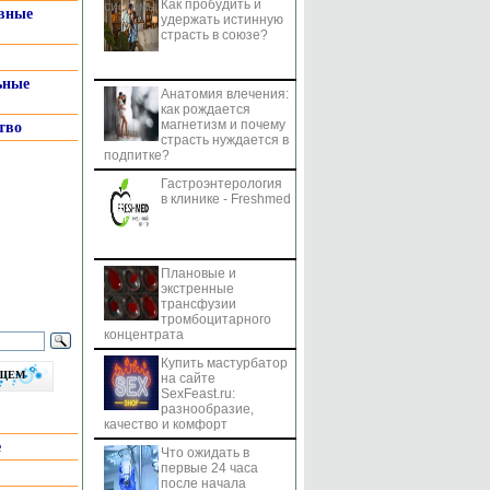
Как пробудить и
системы
вные
удержать истинную
страсть в союзе?
ьные
Анатомия влечения:
как рождается
магнетизм и почему
тво
страсть нуждается в
подпитке?
Гастроэнтерология
в клинике - Freshmed
Плановые и
экстренные
трансфузии
тромбоцитарного
концентрата
Купить мастурбатор
бщем
на сайте
SexFeast.ru:
разнообразие,
качество и комфорт
е
Что ожидать в
первые 24 часа
после начала