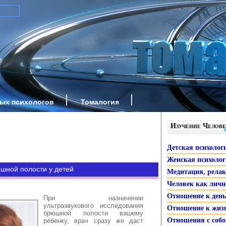
ных психологов
Томалогия
Изучение Челове
Детская психолог
Женская психоло
шной полости у детей
Медитация, рела
Человек как личн
Отношение к ден
При назначении
ультразвукового исследования
Отношение к жиз
брюшной полости вашему
Отношения с собо
ребенку, врач сразу же даст