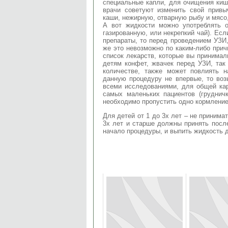
специальные капли, для очищения киш
врачи советуют изменить свой привы
каши, нежирную, отварную рыбу и мясо,
А вот жидкости можно употреблять о
газированную, или некрепкий чай). Ес
препараты, то перед проведением УЗИ
же это невозможно по каким-либо прич
список лекарств, которые вы принимал
детям конфет, жвачек перед УЗИ, та
количестве, также может повлиять н
данную процедуру не впервые, то воз
всеми исследованиями, для общей кар
самых маленьких пациентов (груднич
необходимо пропустить одно кормление
Для детей от 1 до 3х лет – не принима
3х лет и старше должны принять посл
начало процедуры, и выпить жидкость д