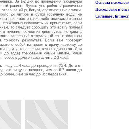
ечника. За 1-2 дня до проведения процедуры
Основы психолог
чный рацион. Лучше употреблять различные
Психология и биз
 отварное яйцо, йогурт, обезжиренные сливки.
коло 2х литров в сутки (обычную воду, не
Сильные Личност
ли вы принимаете какие-либо медикаментозные
, необходимо исключить их применение, если
инам, то следует сообщить это врачу полный
и в течение последних двое суток. Не давать
к как выделенный желудочный сок в большом
а точность результата. Если вам проводят
ьмите с собой на прием к врачу карточку со
тины, и установления точного диагноза. Для
ки до года) требования самые мягкие, маме
, перерыв должен составлять 2-3 часа.
ть пищу за 4 часа до проведения УЗИ. Дети от
еднюю пищу не позднее, чем за 6-7 часов до
о более, чем за час до исследования.