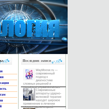
ка
Последние записи
WayMoose.ru —
ия
современный
гия
подход к
диагностике
ксация
сложных решений и
снижению управленческих
ость
Современные
рисков
аппараты ударно-
ьгам
волновой терапии
ни
находят широкое
применение в лечении
й
опорно-двигательной