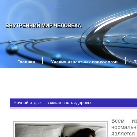
ВНУТРЕННИЙ МИР ЧЕЛОВЕКА
Главная
Учения известных психологов
Т
Ночной отдых – важная часть здоровья
Всем из
норма
являет