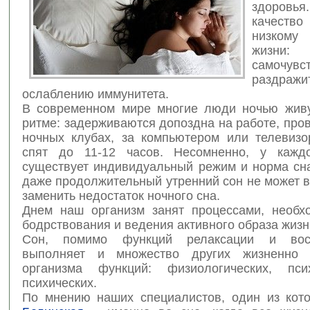
здоров
качество
низком
жизни
самочувс
раздражи
ослаблению иммунитета.
В современном мире многие люди ночью жив
ритме: задерживаются допоздна на работе, про
ночных клубах, за компьютером или телевизо
спят до 11-12 часов. Несомненно, у каждо
существует индивидуальный режим и норма сна
даже продолжительный утренний сон не может 
заменить недостаток ночного сна.
Днем наш организм занят процессами, необ
бодрствования и ведения активного образа жизн
Сон, помимо функций релаксации и восс
выполняет и множество других жизненно
организма функций: физиологических, псих
психических.
По мнению наших специалистов, один из ко