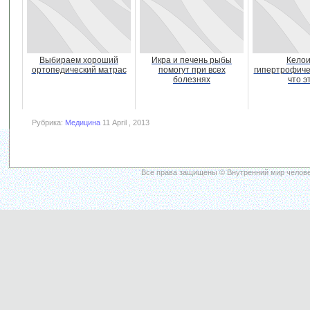
Выбираем хороший
Икра и печень рыбы
Келои
ортопедический матрас
помогут при всех
гипертрофиче
болезнях
что э
Рубрика:
Медицина
11 April , 2013
Все права защищены © Внутренний мир челове