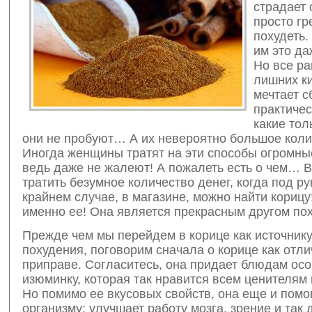
страдает о
просто гр
похудеть.
им это да
Но все ра
лишних к
мечтает с
практичес
какие тол
они не пробуют… А их невероятно большое коли
Иногда женщины тратят на эти способы огромны
ведь даже не жалеют! А пожалеть есть о чем… В
тратить безумное количество денег, когда под ру
крайнем случае, в магазине, можно найти корицу
именно ее! Она является прекрасным другом по
Прежде чем мы перейдем в корице как источник
похудения, поговорим сначала о корице как отл
приправе. Согласитесь, она придает блюдам ос
изюминку, которая так нравится всем ценителям 
Но помимо ее вкусовых свойств, она еще и помо
организму: улучшает работу мозга, зрение и так 