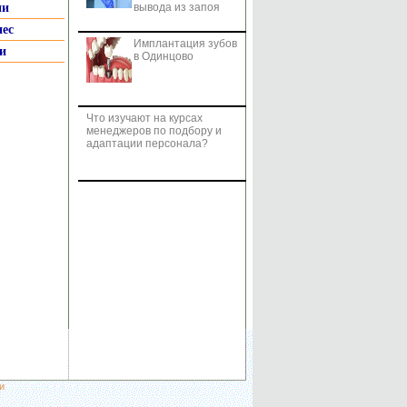
ии
вывода из запоя
нес
Имплантация зубов
и
в Одинцово
Что изучают на курсах
менеджеров по подбору и
адаптации персонала?
и