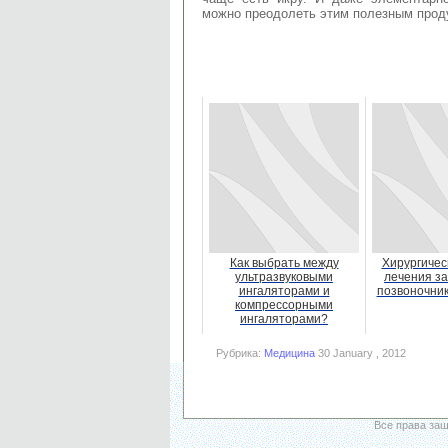
можно преодолеть этим полезным прод
Как выбрать между
Хирургичес
ультразвуковыми
лечения з
ингаляторами и
позвоночник
компрессорными
ингаляторами?
Рубрика:
Медицина
30 January , 2012
Все права за