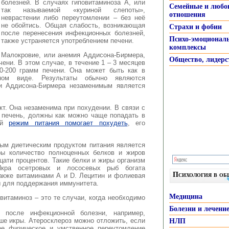
болезней. В случаях гиповитаминоза А, или
Семейные и любо
так называемой «куриной слепоты»,
отношения
неврастении либо переутомлении – без неё
не обойтись. Общая слабость, возникающая
Страхи и фобии
после перенесения инфекционных болезней,
Психо-эмоционал
также устраняется употреблением печени.
комплексы
Малокровие, или анемия Аддисона-Бирмера,
Общество, лидерс
чени. В этом случае, в течение 1 – 3 месяцев
0-200 грамм печени. Она может быть как в
ом виде. Результаты обычно являются
и Аддисона-Бирмера незаменимым является
кт. Она незаменима при похудении. В связи с
т печень, должны как можно чаще попадать в
ный
режим питания помогает похудеть
, его
ым диетическим продуктом питания является
ры количество полноценных белков и жиров
цати процентов. Такие белки и жиры организм
Икра осетровых и лососевых рыб богата
Психология в о
акже витаминами А и D. Лецитин и фолиевая
ны для поддержания иммунитета.
Медицина
витаминоз – это те случаи, когда необходимо
Болезни и лечени
 после инфекционной болезни, например,
ше икры. Атеросклероз можно отложить, если
НЛП
ое физическое и умственное переутомление