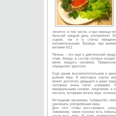
лечится, в том числе, и при помощи пе
больной каждый день употребляет 15
сыром, так и в слегка обжаренн
положительными. Вообще, при анеми
витамин В12.
Печень – это ещё и диетический проду
этим, блюда, в состав которых входи
меню каждого человека. Правиль
определяет диетолог.
Ещё одним высокопитательным и ценн
рыбная икра. В некоторых сортах ик
может достигать двадцати и даже трид
человека очень легко усваивает. 
минеральными солями, лецитином, а т
кислота, которыми богата икра, полез
Истощение организма, туберкулёз, гипо
увеличить употребление икры.
Для того чтобы восстановить силы
пневмонии, также полезно есть поболь
чаще есть икру. И даже элементарн