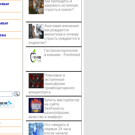
Как пробудить и
системы
вные
удержать истинную
страсть в союзе?
ьные
Анатомия влечения:
как рождается
магнетизм и почему
тво
страсть нуждается в
подпитке?
Гастроэнтерология
в клинике - Freshmed
Плановые и
экстренные
трансфузии
тромбоцитарного
концентрата
Купить мастурбатор
бщем
на сайте
SexFeast.ru:
разнообразие,
качество и комфорт
е
Что ожидать в
первые 24 часа
после начала