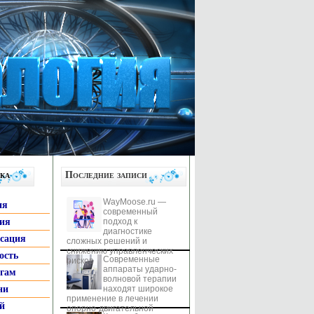
ка
Последние записи
WayMoose.ru —
ия
современный
гия
подход к
диагностике
ксация
сложных решений и
снижению управленческих
ость
Современные
рисков
аппараты ударно-
ьгам
волновой терапии
ни
находят широкое
применение в лечении
й
опорно-двигательной