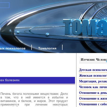
ных психологов
Томалогия
Изучение Челове
Детская психолог
Женская психоло
сех болезнях
Медитация, рела
Человек как личн
Отношение к ден
Печень богата полезными веществами. Дело
в том, что в ней имеется в избытке и
Отношение к жиз
витаминов, и белков, и жиров. Этот продукт
Отношения с собо
применяется при лечении некоторых