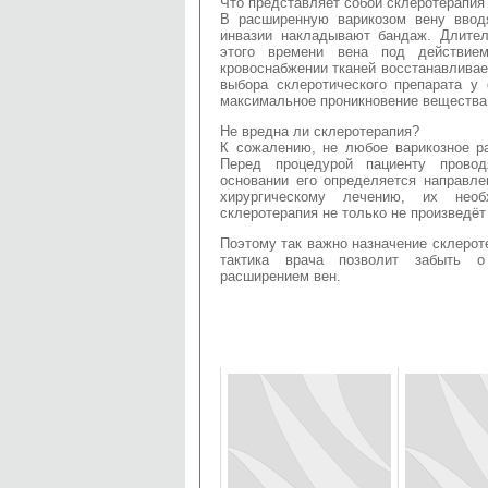
Что представляет собой склеротерапия
В расширенную варикозом вену ввод
инвазии накладывают бандаж. Длител
этого времени вена под действием
кровоснабжении тканей восстанавливае
выбора склеротического препарата у
максимальное проникновение вещества 
Не вредна ли склеротерапия?
К сожалению, не любое варикозное р
Перед процедурой пациенту провод
основании его определяется направле
хирургическому лечению, их нео
склеротерапия не только не произведё
Поэтому так важно назначение склеро
тактика врача позволит забыть о
расширением вен.