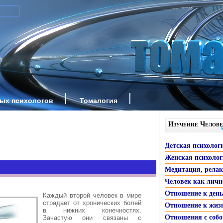
ных психологов
Томалогия
Изучение Челове
Детская психолог
Женская психоло
Медитация, рела
Человек как личн
Отношение к ден
Каждый второй человек в мире
страдает от хронических болей
Отношение к жиз
в нижних конечностях.
Отношения с собо
Зачастую они связаны с