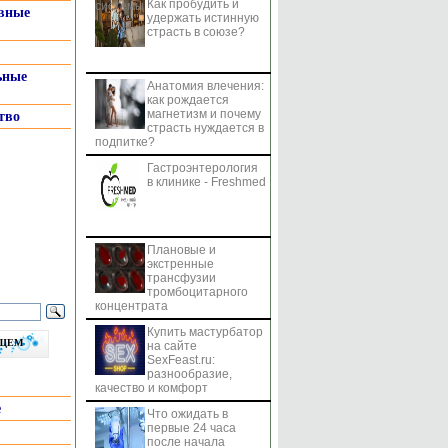
Как пробудить и
системы
вные
удержать истинную
страсть в союзе?
ьные
Анатомия влечения:
как рождается
магнетизм и почему
тво
страсть нуждается в
подпитке?
Гастроэнтерология
в клинике - Freshmed
Плановые и
экстренные
трансфузии
тромбоцитарного
концентрата
Купить мастурбатор
бщем
на сайте
SexFeast.ru:
разнообразие,
качество и комфорт
е
Что ожидать в
первые 24 часа
после начала