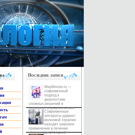
ка
Последние записи
WayMoose.ru —
ия
современный
гия
подход к
диагностике
ксация
сложных решений и
снижению управленческих
ость
Современные
рисков
аппараты ударно-
ьгам
волновой терапии
ни
находят широкое
применение в лечении
й
опорно-двигательной