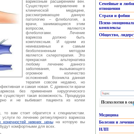
варикозным
расширением вен.
Семейные и любо
Существуют направление в
отношения
клинической медицине,
рассматривающее данную
Страхи и фобии
патологию – флебология, а
Психо-эмоционал
врачи, занимающиеся этим
комплексы
вопросом, являются
флебологами. Лечение
Общество, лидерс
варикоза должно быть
комплексным. И одним из
неинвазивных и самым
безболезненным методом
является склеротерапия. Это
прекрасная альтернатива
любому лечению данного
заболевания, вызывающего
огромное количество
осложнений. Возникла данная
терапия совсем недавно, но
фективная и самая новая. С древности врачи
рикоза без применения хирургического
я существует такая возможность. Процедура
торно и не выбивает пациента из колеи
Психология в о
, то вам стоит обратится к специалистам.
Медицина
т услуги по лечению ретикулярного варикоза
я конечностей нижних цены
на которую вы
Болезни и лечени
u будут комфортными для всех.
НЛП