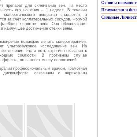
?
Основы психолог
ят препарат для склеивание вен. На место
ьность его ношения – 1 неделя. В течении
Психология и биз
 склеротического вещества спадается, а
Сильные Личност
тся за счёт коллатеральных сосудов. Формой
 флеболог является пена. Она обеспечивает
и наилучшее достижение стенки вены.
асширение возможно лечить склеротерапией.
ят ультразвуковое исследование вен. На
ние лечения. Если есть строгие показания к
бходимо соблюсти. В противном случае
т эффекта, но вызовет массу осложнений.
терапии профессиональным врачом. Грамотная
 дискомфорте, связанном с варикозным