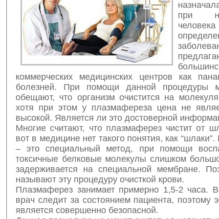
назнача
при н
человека
определе
заболев
предл
большинс
коммерческих медицинских
центров как пан
болезней. При помощи данной процедуры м
обещают, что организм очистится на молекуля
хотя при этом у плазмафереза цена не явля
высокой. Является ли это достоверной информа
Многие считают, что плазмаферез чистит от ш
вот в медицине нет такого понятия, как “шлаки”
– это специальный метод, при помощи восп
токсичные белковые молекулы слишком большо
задерживается на специальной мембране. По
называют эту процедуру очисткой крови.
Плазмаферез занимает примерно 1,5-2 часа. В
врач следит за состоянием пациента, поэтому 
является совершенно безопасной.