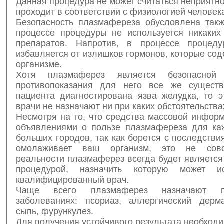
Данная процедура не может считаться неприятной
проходит в соответствии с физиологией человек
Безопасность плазмафереза обусловлена такж
процессе процедуры не используется никаких
препаратов. Напротив, в процессе процеду
избавляется от излишков гормонов, которые сод
организме.
Хотя плазмаферез является безопасной 
противопоказания для него все же существ
пациента диагностирована язва желудка, то э
врачи не назначают ни при каких обстоятельства
Несмотря на то, что средства массовой инфор
объявлениями о пользе плазмафереза для ка
больших городов, так как борется с последстви
омолаживает ваш организм, это не сов
реальности плазмаферез всегда будет являетс
процедурой, назначить которую может ис
квалифицированный врач.
Чаще всего плазмаферез назначают 
заболеваниях: псориаз, аллергический дерма
сыпь, фурункулез.
Для получения устойчивого результата необходи