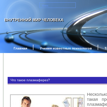
ВНУТРЕННИЙ МИР ЧЕЛОВЕКА
Главная
Учения известных психологов
Т
Что такое плазмаферез?
Нескольк
такая пр
плазмафе