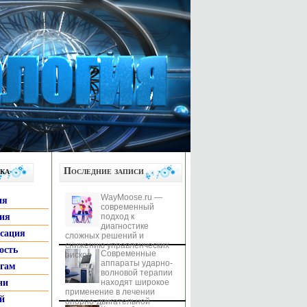
ка
Последние записи
WayMoose.ru —
ия
современный
гия
подход к
диагностике
ксация
сложных решений и
снижению управленческих
ость
Современные
рисков
аппараты ударно-
ьгам
волновой терапии
ни
находят широкое
применение в лечении
й
опорно-двигательной