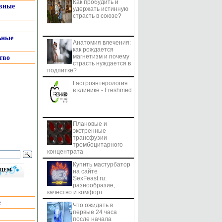
Как пробудить и
системы
вные
удержать истинную
страсть в союзе?
ьные
Анатомия влечения:
как рождается
магнетизм и почему
тво
страсть нуждается в
подпитке?
Гастроэнтерология
в клинике - Freshmed
Плановые и
экстренные
трансфузии
тромбоцитарного
концентрата
Купить мастурбатор
бщем
на сайте
SexFeast.ru:
разнообразие,
качество и комфорт
е
Что ожидать в
первые 24 часа
после начала