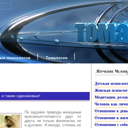
ных психологов
Томалогия
Изучение Челове
Детская психолог
Женская психоло
и такие одинаковые!
Медитация, рела
Человек как личн
Отношение к ден
По задумке природы женщиныи
мужчиныотличаются друг от
Отношение к жиз
друга, не только физически, но
Отношения с собо
и духовно. И иногда, степень их