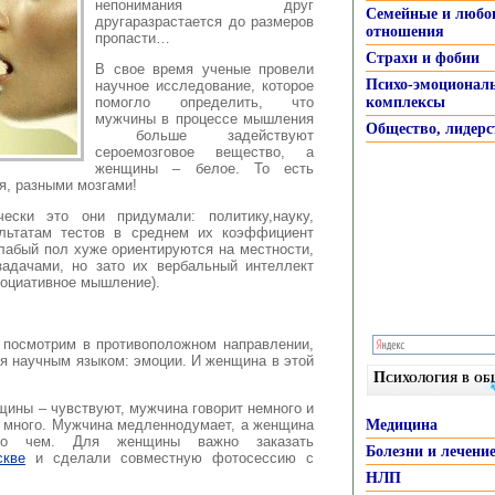
непонимания друг
Семейные и любо
другаразрастается до размеров
отношения
пропасти…
Страхи и фобии
В свое время ученые провели
Психо-эмоционал
научное исследование, которое
помогло определить, что
комплексы
мужчины в процессе мышления
Общество, лидерс
больше задействуют
сероемозговое вещество, а
женщины – белое. То есть
ся, разными мозгами!
чески это они придумали: политику,науку,
ультатам тестов в среднем их коэффициент
лабый пол хуже ориентируются на местности,
задачами, но зато их вербальный интеллект
социативное мышление).
 посмотрим в противоположном направлении,
я научным языком: эмоции. И женщина в этой
Психология в о
ины – чувствуют, мужчина говорит немного и
и много. Мужчина медленнодумает, а женщина
Медицина
 о чем. Для женщины важно заказать
Болезни и лечени
скве
и сделали совместную фотосессию с
НЛП