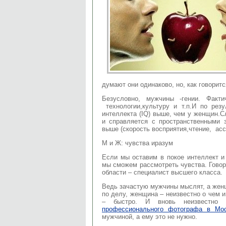
думают они одинаково, но, как говорит
Безусловно, мужчины -гении. Факти
технологии,культуру и т.п.И по рез
интеллекта (IQ) выше, чем у женщин.С
и справляется с пространственными 
выше (скорость восприятия,чтение, ас
М и Ж: чувства иразум
Если мы оставим в покое интеллект и
мы сможем рассмотреть чувства. Говор
области – специалист высшего класса.
Ведь зачастую мужчины мыслят, а женщ
по делу, женщина – неизвестно о чем 
– быстро. И вновь неизвестно
профессионального фотографа в Мо
мужчиной, а ему это не нужно.