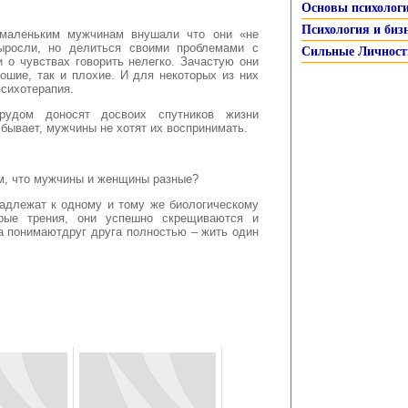
Основы психолог
Психология и биз
 маленьким мужчинам внушали что они «не
ыросли, но делиться своими проблемами с
Сильные Личност
 о чувствах говорить нелегко. Зачастую они
ошие, так и плохие. И для некоторых из них
психотерапия.
удом доносят досвоих спутников жизни
бывает, мужчины не хотят их воспринимать.
ом, что мужчины и женщины разные?
адлежат к одному и тому же биологическому
рые трения, они успешно скрещиваются и
да понимаютдруг друга полностью – жить один