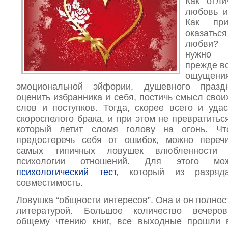
Как отли
любовь и
Как пр
оказатьс
любви?
Д
нужно п
прежде вс
ощущени
эмоциональной эйфории, душевного праздн
оценить избранника и себя, постичь смысл своих
слов и поступков. Тогда, скорее всего и уда
скороспелого брака, и при этом не превратитьс
который летит сломя голову на огонь. Чт
предостеречь себя от ошибок, можно переч
самых типичных ловушек влюбленности 
психологии отношений. Для этого мо
психологический тест
, который из разряд
совместимость.
Ловушка “общности интересов”. Она и он полно
литературой. Большое количество вечеро
общему чтению книг, все выходные прошли 