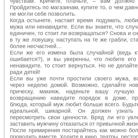
чувствам. Кричите, плачьте, – вам должно 
Пройдитесь по магазинам, купите то, о чем давн
не могли себе позволить.
Когда остынете, настает время подумать, люб
мужа или ненавидите. Если вы знаете, что слу
единичен, то стоит ли возвращаться? Снова и с
в ту же ловушку, наступать на те же грабли, ст
более несчастней…
Если же его измена была случайной (ведь к
ошибается?), и вы уверенны, что любите его
ненавидите, то стоит вернуться. Но не делайте
ради детей!
Если вы уже почти простили своего мужа, в
через неделю домой. Возможно, сделайте но
прическу, макияж, наденьте вашу лучшую
возвращению наведите порядок в доме, при
блюда, который муж любит больше всего. Будьт
идеальной, шикарной. Он должен узнать 
пересмотреть свои ценности. Вряд ли его увл
заставить мужчину отказаться от привычной жизн
После примирения постарайтесь как можно бо
проводить вместе. Ходите в кино, театры, ресто