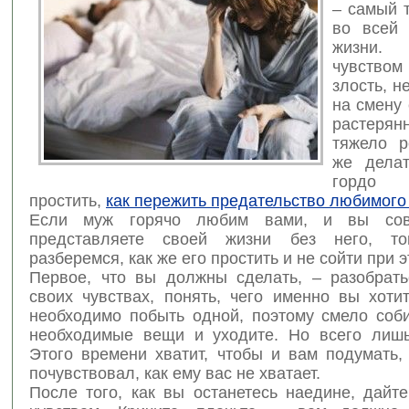
– самый 
во всей 
жизни
чувство
злость, н
на смену
растерян
тяжело р
же дела
гордо
простить,
как пережить предательство любимого
Если муж горячо любим вами, и вы сов
представляете своей жизни без него, то
разберемся, как же его простить и не сойти при э
Первое, что вы должны сделать, – разобрать
своих чувствах, понять, чего именно вы хоти
необходимо побыть одной, поэтому смело соб
необходимые вещи и уходите. Но всего лиш
Этого времени хватит, чтобы и вам подумать,
почувствовал, как ему вас не хватает.
После того, как вы останетесь наедине, дайт