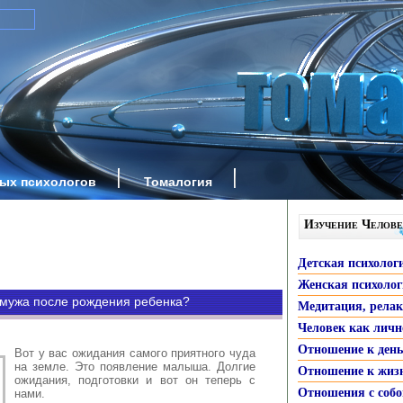
ных психологов
Томалогия
Изучение Челове
Детская психолог
Женская психоло
 мужа после рождения ребенка?
Медитация, рела
Человек как личн
Отношение к ден
Вот у вас ожидания самого приятного чуда
на земле. Это появление малыша. Долгие
Отношение к жиз
ожидания, подготовки и вот он теперь с
Отношения с собо
нами.