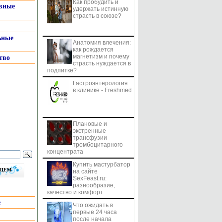
Как пробудить и
системы
вные
удержать истинную
страсть в союзе?
ьные
Анатомия влечения:
как рождается
магнетизм и почему
тво
страсть нуждается в
подпитке?
Гастроэнтерология
в клинике - Freshmed
Плановые и
экстренные
трансфузии
тромбоцитарного
концентрата
Купить мастурбатор
бщем
на сайте
SexFeast.ru:
разнообразие,
качество и комфорт
е
Что ожидать в
первые 24 часа
после начала