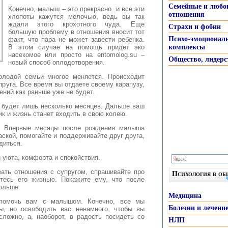
Семейные и любо
Конечно, малыш – это прекрасно и все эти
отношения
хлопоты кажутся мелочью, ведь вы так
ждали этого крохотного чуда. Еще
Страхи и фобии
большую проблему в отношения вносит тот
Психо-эмоционал
факт, что пара не может завести ребенка.
В этом случае на помощь придет эко
комплексы
насекомое или просто на entomolog.su –
Общество, лидерс
новый способ оплодотворения.
олодой семьи многое меняется. Происходит
пруга. Все время вы отдаете своему карапузу,
ений как раньше уже не будет.
 будет лишь несколько месяцев. Дальше ваш
к и жизнь станет входить в свою колею.
у. Впервые месяцы после рождения малыша
аской, помогайте и поддерживайте друг друга,
диться.
 уюта, комфорта и спокойствия.
вать отношения с супругом, спрашивайте про
Психология в о
йтесь его жизнью. Покажите ему, что после
ольше.
Медицина
 помочь вам с малышом. Конечно, все мы
Болезни и лечени
ы, но освободить вас ненамного, чтобы вы
сложно, а, наоборот, в радость посидеть со
НЛП