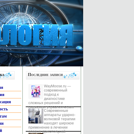
ка
Последние записи
WayMoose.ru —
ия
современный
гия
подход к
диагностике
ксация
сложных решений и
снижению управленческих
ость
Современные
рисков
аппараты ударно-
ьгам
волновой терапии
ни
находят широкое
применение в лечении
й
опорно-двигательной