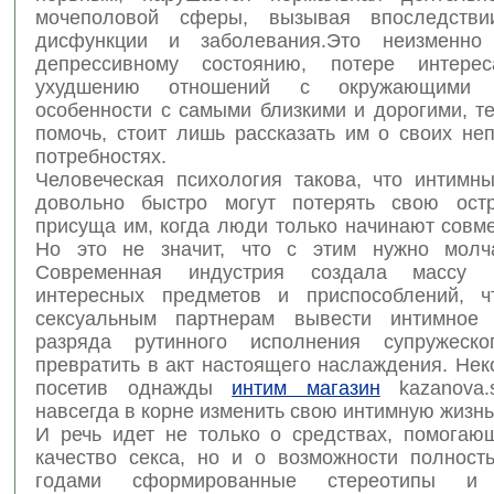
мочеполовой сферы, вызывая впоследстви
дисфункции и заболевания.Это неизменно
депрессивному состоянию, потере интере
ухудшению отношений с окружающими
особенности с самыми близкими и дорогими, те
помочь, стоит лишь рассказать им о своих не
потребностях.
Человеческая психология такова, что интимн
довольно быстро могут потерять свою остр
присуща им, когда люди только начинают совм
Но это не значит, что с этим нужно молча
Современная индустрия создала массу 
интересных предметов и приспособлений, ч
сексуальным партнерам вывести интимное
разряда рутинного исполнения супружеск
превратить в акт настоящего наслаждения. Не
посетив однажды
интим магазин
kazanova.
навсегда в корне изменить свою интимную жизнь
И речь идет не только о средствах, помогаю
качество секса, но и о возможности полност
годами сформированные стереотипы и у