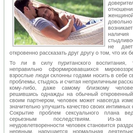
доверите
отноше
женщиной
довол
возник
нали
стыдливо
не дает
откровенно рассказать друг другу о том, что их б
То ли в силу пуританского воспитания, 
неправильно сформировавшихся мировоззр
взрослые люди склонны годами носить в себе 
проблемы, стыдясь и считая неприличным расск
кому-либо, даже самому близкому челов
решившись однажды на обычный откровенный
своим партнером, человек может навсегда изм
значительно улучшить качество своих интимных
Сокрытие проблем сексуального плана ве
серьезным последствиям. Из-за п
неудовлетворенности человек становится разд
нервным, нарушается нормальная деятельно