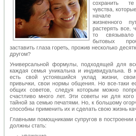
сохранить те
чувства, которы
начале сов
жизненного п
растерять все, ч
то связывал
бытовых про
заставить глаза гореть, прожив несколько десятк
другом?
Универсальной формулы, подходящей для все
каждая семья уникальна и индивидуальна. В 
есть свой устоявшийся уклад жизни, сво
привычки, свои нормы общения. Но все-таки е
общих советов, следуя которым можно попр
счастливо много лет. Эти советы ни для кого
тайной за семью печатями. Но, к большому огор
способны применить их и сделать свою жизнь ка
Главными помощниками супругов в построении 
должны стать:
уважение