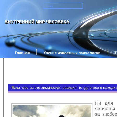
ВНУТРЕННИЙ МИР ЧЕЛОВЕКА
Главная
Учения известных психологов
Т
Если чувства это химическая реакция, то где в мозге находи
Ни для 
является
за любое