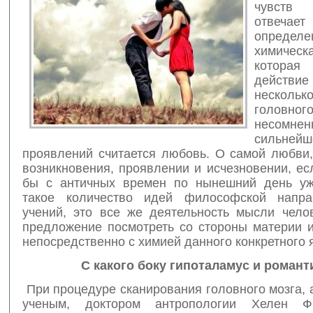
чувств
отвечает
определе
химическ
которая
действие
несколь
головног
несомнен
сильней
проявлений считается любовь. О самой любви,
возникновения, проявлении и исчезновении, ес
бы с античных времен по нынешний день уж
такое количество идей философской напра
учений, это все же деятельность мысли челов
предложение посмотреть со стороны материи и
непосредственно с химией данного конкретного 
С какого боку гипоталамус и романт
При процедуре сканирования головного мозга,
ученым, доктором антропологии Хелен 