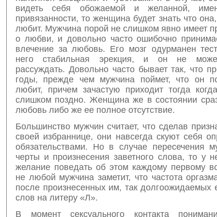
видеть себя обожаемой и желанной, им
привязанности, то женщина будет знать что она,
любит. Мужчина порой не слишком явно имеет 
о любви, и довольно часто ошибочно принима
влечение за любовь. Его мозг одурманен тест
него стабильная эрекция, и он не може
рассуждать. Довольно часто бывает так, что п
годы, прежде чем мужчина поймет, что он п
любит, причем зачастую приходит тогда когд
слишком поздно. Женщина же в состоянии сраз
любовь либо же ее полное отсутствие.
Большинство мужчин считает, что сделав приз
своей избраннице, они навсегда скуют себя о
обязательствами. Но в случае пересечения м
черты и произнесения заветного слова, то у н
желание поведать об этом каждому первому вс
не любой мужчина заметит, что частота оргаз
после произнесенных им, так долгоожидаемых 
слов на литеру «Л».
В момент сексуального контакта пониман