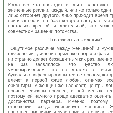
Когда все это проходит, и опять властвуют 
жизненные реалии, каждый, или же только один 
либо отторгнет другого, либо приходит время 
привязанности, на базе которой наступает уст
настолько крепкой и длительной, что можн
совместном ращении потомства.
Что сказать о желании?
Ощутимое различие между женщиной и мужчи
физиологии, усиление признаков первой фазы –
ни странно делает беззащитным как раз, именно
не раз заявлялось, что чувство л
умопомрачением, что не далеко от исти
буквально нафаршированы тестостероном, кото
влечет к первой фазе любви, отнимая вс
ориентиры. У женщин же наоборот, центры лог
прочнее связаны прочнее, в ней меньше тес
поэтому ей намного проще адекватно оценить 
достоинства партнера. Именно поэтому 
отношений всегда инициирует женщина. 
наполнен эмоциями и чувствами и в случае, е