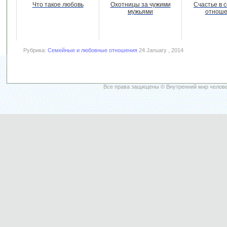
Что такое любовь
Охотницы за чужими
Счастье в 
мужьями
отноше
Рубрика:
Семейные и любовные отношения
24 January , 2014
Все права защищены © Внутренний мир челове