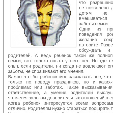
что разрешено
не позволено д
детям не 
вмешиватьс
заботы семьи.
Одна из при
поведения род
желание сох
авторитет.
Разв
обсуждать и 
родителей. А ведь ребенок такой же полно
семьи, вот только опыта у него нет. Но где е
опыт, если родители, ни когда не вовлекают е
заботы, не спрашивают его мнения.
Важно что бы ребенок мог рассказать все, что
только по поводу праздников, но и каких-
проблемах или заботах. Такие высказывани
ответственнее, а умение родителей выслуш
является залогом доверительных отношений в с
Когда ребенок интересуется всеми вопросам
отлично. Родителям нужно стараться поощрять т