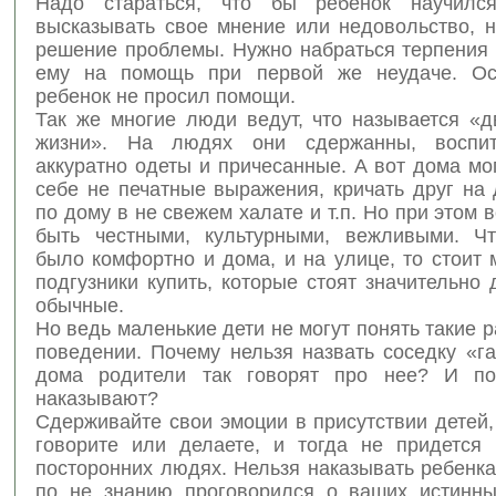
Надо стараться, что бы ребенок научилс
высказывать свое мнение или недовольство, н
решение проблемы. Нужно набраться терпения 
ему на помощь при первой же неудаче. Ос
ребенок не просил помощи.
Так же многие люди ведут, что называется «д
жизни». На людях они сдержанны, воспит
аккуратно одеты и причесанные. А вот дома мо
себе не печатные выражения, кричать друг на 
по дому в не свежем халате и т.п. Но при этом в
быть честными, культурными, вежливыми. Ч
было комфортно и дома, и на улице, то стоит
подгузники купить, которые стоят значительно
обычные.
Но ведь маленькие дети не могут понять такие 
поведении. Почему нельзя назвать соседку «г
дома родители так говорят про нее? И по
наказывают?
Сдерживайте свои эмоции в присутствии детей,
говорите или делаете, и тогда не придется 
посторонних людях. Нельзя наказывать ребенка 
по не знанию проговорился о ваших истинны