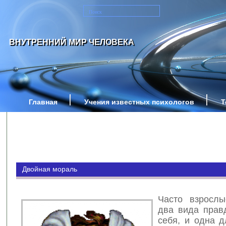
ВНУТРЕННИЙ МИР ЧЕЛОВЕКА
Главная
Учения известных психологов
Т
Двойная мораль
Часто взрослы
два вида прав
себя, и одна д