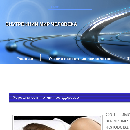
ВНУТРЕННИЙ МИР ЧЕЛОВЕКА
Главная
Учения известных психологов
Т
Хороший сон – отличное здоровье
Сон име
значен
челове