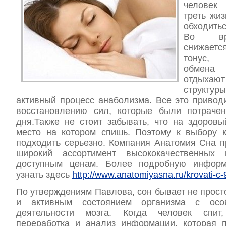
челове
треть жиз
обходить
Во вр
снижает
тонус, 
обмена
отдыха
структур
активный процесс анаболизма. Все это привод
восстановлению сил, которые были потраче
дня.Также не
стоит забывать, что на здоровы
место на котором спишь. Поэтому к выбору к
подходить серьезно. Компания Анатомия Сна п
широкий ассортимент высококачественных 
доступным ценам. Более подробную инфор
узнать здесь
http://www.anatomiyasna.ru/krovati-c-
По утверждениям Павлова, сон бывает не прост
и активным состоянием организма с ос
деятельности мозга. Когда человек спит,
переработка и анализ информации, которая 