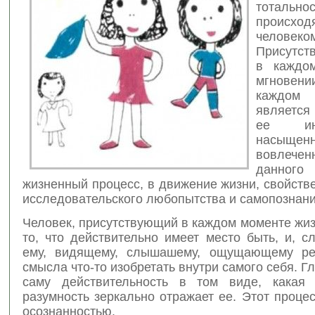
тотально
происх
человеко
Присутст
в каждом
мгновен
каждом
е
является
ее инте
насыщ
вовлечен
данного
жизненный процесс, в движение жизни, свойст
исследовательского любопытства и самопознани
Человек, присутствующий в каждом моменте жиз
то, что действительно имеет место быть, и, с
ему, видящему, слышашему, ощущающему реа
смысла что-то изобретать внутри самого себя. Гл
саму действительность в том виде, какая 
разумность зеркально отражает ее. Этот проце
осознанностью.