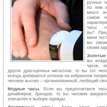
ручные ч
по ним м
много ин
самом
ч
характе
часы пр
вы? Пре
мини тест
вы сможе
своем хар
Золотые
вы владе
часов, и
других драгоценных металлов, то вы тот чело
всегда добивается успехов на избранном попри
человек высоко – организованный, любящий сво
Модные часы.
Если вы предпочитаете час
дизайнеров, брендов, то вы человек аккурат
элегантен в выборе одежды.
Диковинные часы.
Если ваши часы 