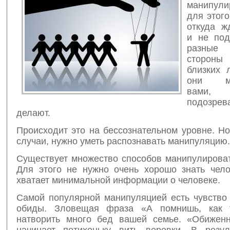
манипули
для этого
откуда ж
и не под
разные
стороны
близких 
они ма
вами,
подозр
делают.
Происходит это на бессознательном уровне. Н
случаи, нужно уметь распознавать манипуляцию.
Существует множество способов манипулироват
Для этого не нужно очень хорошо знать чело
хватает минимальной информации о человеке.
Самой популярной манипуляцией есть чувство
обиды. Зловещая фраза «А помнишь, как
натворить много бед вашей семье. «Обижен
начинает потихоньку вить веревки. В резул