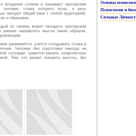
Основы психолог
ого владения словом и называют ораторским
 человек, слова которого ясны, а речь
Психология и биз
тью находит общий язык с любой аудиторией,
Сильные Личност
тан и образован.
ждый по своему может овладеть ораторским
то умение направлять мысли таким образом,
окружающим.
овек развивается, учится складывать слова в
почки. Человек без подготовки никогда не
бой ситуации, грамотно решить конфликтную
икой. Тем, кто решил покорять высоты, без