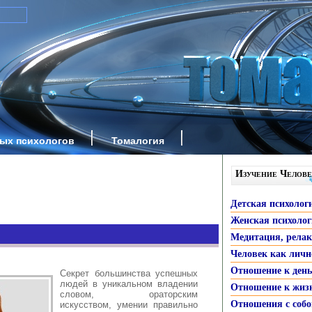
ных психологов
Томалогия
Изучение Челове
Детская психолог
Женская психоло
Медитация, рела
Человек как личн
Отношение к ден
Секрет большинства успешных
людей в уникальном владении
Отношение к жиз
словом, ораторским
Отношения с собо
искусством, умении правильно