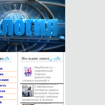
ка
Последние записи
WayMoose.ru —
ия
современный
гия
подход к
диагностике
ксация
сложных решений и
снижению управленческих
ость
Современные
рисков
аппараты ударно-
ьгам
волновой терапии
ни
находят широкое
применение в лечении
й
опорно-двигательной