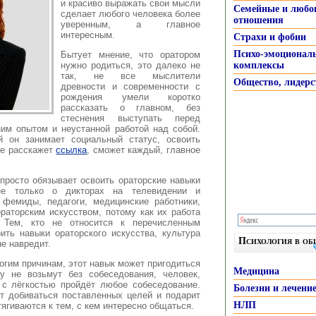
и красиво выражать свои мысли
Семейные и любо
сделает любого человека более
отношения
уверенным, а главное
интересным.
Страхи и фобии
Психо-эмоционал
Бытует мнение, что оратором
нужно родиться, это далеко не
комплексы
так, не все мыслители
Общество, лидерс
древности и современности с
рождения умели коротко
рассказать о главном, без
стеснения выступать перед
ним опытом и неустанной работой над собой.
й он занимает социальный статус, освоить
ше расскажет
ссылка
, сможет каждый, главное
росто обязывает освоить ораторские навыки
не только о дикторах на телевидении и
 фемиды, педагоги, медицинские работники,
раторским искусством, потому как их работа
Тем, кто не относится к перечисленным
ить навыки ораторского искусства, культура
Психология в о
не навредит.
огим причинам, этот навык может пригодиться
Медицина
у не возьмут без собеседования, человек,
с лёгкостью пройдёт любое собеседование.
Болезни и лечени
т добиваться поставленных целей и подарит
НЛП
гиваются к тем, с кем интересно общаться.