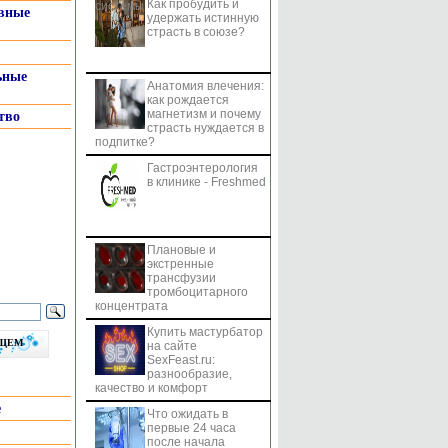
Как пробудить и
системы
вные
удержать истинную
страсть в союзе?
ьные
Анатомия влечения:
как рождается
магнетизм и почему
тво
страсть нуждается в
подпитке?
Гастроэнтерология
в клинике - Freshmed
Плановые и
экстренные
трансфузии
тромбоцитарного
концентрата
Купить мастурбатор
бщем
на сайте
SexFeast.ru:
разнообразие,
качество и комфорт
е
Что ожидать в
первые 24 часа
после начала