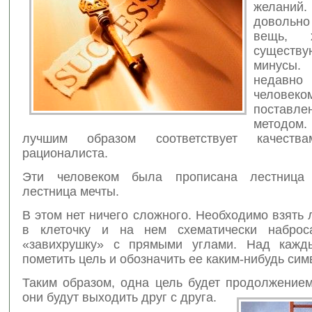
желан
довольн
вещь, 
существ
минус
недав
человеко
поставл
методом.
лучшим образом соответствует качества
рационалиста.
Эти человеком была прописана лестница
лестница мечты.
В этом нет ничего сложного. Необходимо взять 
в клеточку и на нем схематически наброс
«завихрушку» с прямыми углами. Над кажд
пометить цель и обозначить ее каким-нибудь сим
Таким образом, одна цель будет продолжение
они будут выходить друг с друга.