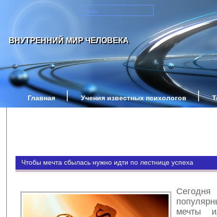
ВНУТРЕННИЙ МИР ЧЕЛОВЕКА
Главная
Учения известных психологов
Т
Чтобы мечта сбылась нужно идти по лестнице успеха
Сегод
популяр
мечты и