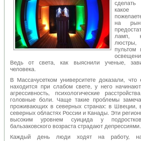
сделать
какое
пожелает
на рын
предоста
ламп, 
люстры, 
пультом 
освеще
Ведь от света, как выяснили ученые, зави
человека.
В Массачусетком университете доказали, что 
находится при слабом свете, у него начинают
агрессивность, психологические расстройства
головные боли. Чаще такие проблемы замеч
проживающих в северных странах: в Швеции, 
северных областях России и Канады. Эти регио
высоким уровнем суицида у подростк
бальзаковского возраста страдают депрессиями.
Каждый день люди ходят на работу, на