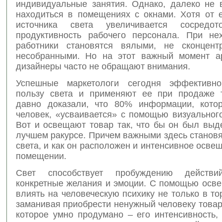
индивидуальные занятия. Однако, далеко не 
находиться в помещениях с окнами. Хотя от е
источника света увеличивается сосредот
продуктивность рабочего персонала. При нех
работники становятся вялыми, не сконцент
несобранными. Но на этот важный момент а
дизайнеры часто не обращают внимания.
Успешные маркетологи сегодня эффективно
пользу света и применяют ее при продаже 
давно доказали, что 80% информации, кото
человек, «усваивается» с помощью визуальног
Вот и освещают товар так, что бы он был выд
лучшем ракурсе. Причем важными здесь становя
света, и как он расположен и интенсивное осве
помещении.
Свет способствует пробуждению действи
конкретные желания и эмоции. С помощью осв
влиять на человеческую психику не только в то
заманивая приобрести ненужный человеку това
которое умно продумано – его интенсивность, 