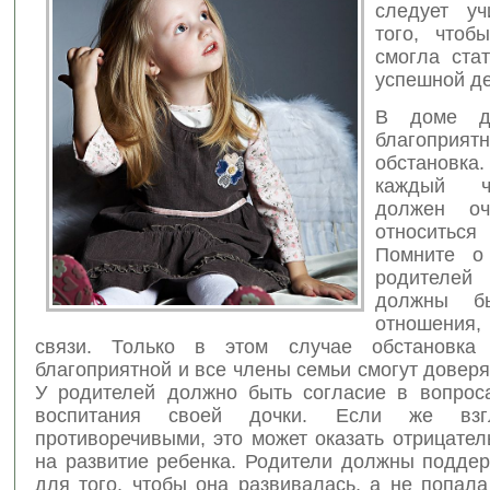
следует уч
того, чтоб
смогла ста
успешной д
В доме д
благоприят
обстановк
каждый ч
должен оч
относитьс
Помните о
родителе
должны бы
отношения,
связи. Только в этом случае обстановка
благоприятной и все члены семьи смогут доверят
У родителей должно быть согласие в вопрос
воспитания своей дочки. Если же взг
противоречивыми, это может оказать отрицате
на развитие ребенка. Родители должны поддер
для того, чтобы она развивалась, а не попал