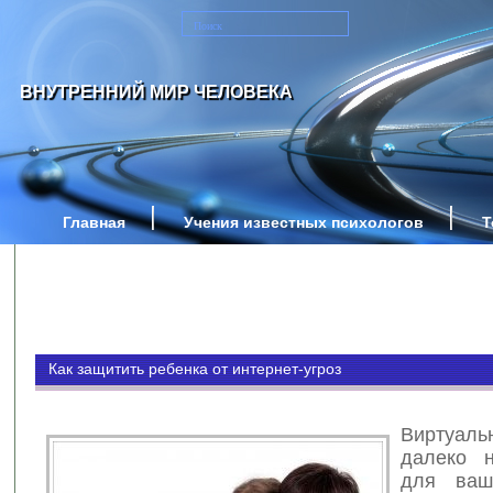
ВНУТРЕННИЙ МИР ЧЕЛОВЕКА
Главная
Учения известных психологов
Т
Как защитить ребенка от интернет-угроз
Виртуа
далеко н
для ваш