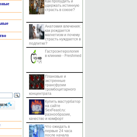
Как пробудить и
системы
вные
удержать истинную
страсть в союзе?
ьные
Анатомия влечения:
как рождается
магнетизм и почему
тво
страсть нуждается в
подпитке?
Гастроэнтерология
в клинике - Freshmed
Плановые и
экстренные
трансфузии
тромбоцитарного
концентрата
Купить мастурбатор
бщем
на сайте
SexFeast.ru:
разнообразие,
качество и комфорт
е
Что ожидать в
первые 24 часа
после начала