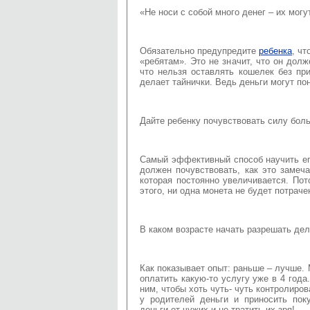
«Не носи с собой много денег – их могу
Обязательно предупредите
ребенка
, чт
«ребятам». Это не значит, что он долж
что нельзя оставлять кошелек без пр
делает тайнички. Ведь деньги могут по
Дайте ребенку почувствовать силу бо
Самый эффективный способ научить его
должен почувствовать, как это замеча
которая постоянно увеличивается. Пот
этого, ни одна монета не будет потраче
В каком возрасте начать разрешать де
Как показывает опыт: раньше – лучше. 
оплатить какую-то услугу уже в 4 года
ним, чтобы хоть чуть- чуть контролиров
у родителей деньги и приносить пок
деньги от чужих и не тратить их зря!