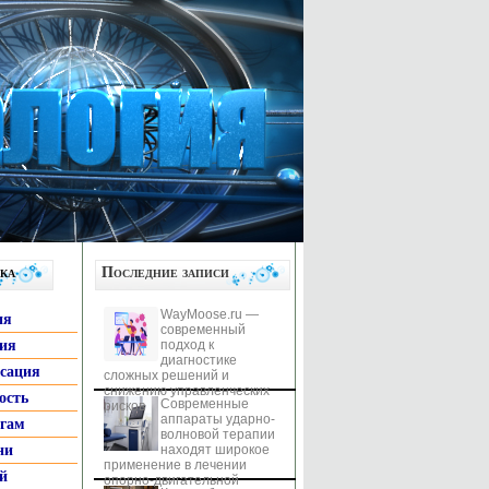
ка
Последние записи
WayMoose.ru —
ия
современный
гия
подход к
диагностике
ксация
сложных решений и
снижению управленческих
ость
Современные
рисков
аппараты ударно-
ьгам
волновой терапии
ни
находят широкое
применение в лечении
й
опорно-двигательной