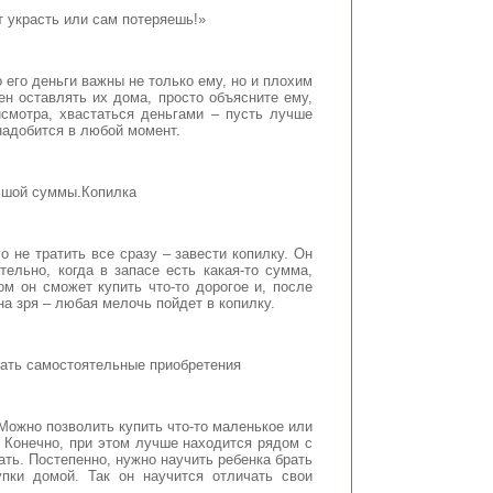
т украсть или сам потеряешь!»
о его деньги важны не только ему, но и плохим
ен оставлять их дома, просто объясните ему,
исмотра, хвастаться деньгами – пусть лучше
надобится в любой момент.
льшой суммы.Копилка
 не тратить все сразу – завести копилку. Он
тельно, когда в запасе есть какая-то сумма,
ом он сможет купить что-то дорогое и, после
на зря – любая мелочь пойдет в копилку.
лать самостоятельные приобретения
Можно позволить купить что-то маленькое или
. Конечно, при этом лучше находится рядом с
ать. Постепенно, нужно научить ребенка брать
упки домой. Так он научится отличать свои