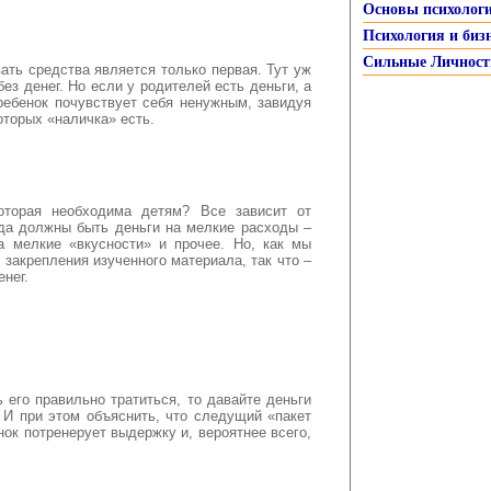
Основы психолог
Психология и биз
Сильные Личност
ать средства является только первая. Тут уж
ез денег. Но если у родителей есть деньги, а
ребенок почувствует себя ненужным, завидуя
оторых «наличка» есть.
оторая необходима детям? Все зависит от
гда должны быть деньги на мелкие расходы –
да мелкие «вкусности» и прочее. Но, как мы
 закрепления изученного материала, так что –
енег.
 его правильно тратиться, то давайте деньги
. И при этом объяснить, что следущий «пакет
нок потренерует выдержку и, вероятнее всего,