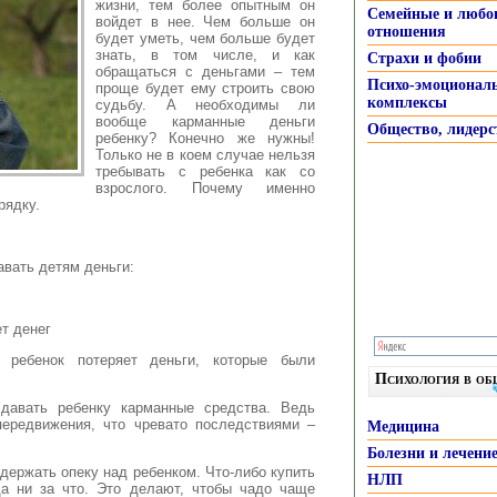
жизни, тем более опытным он
Семейные и любо
войдет в нее. Чем больше он
отношения
будет уметь, чем больше будет
знать, в том числе
, и как
Страхи и фобии
обращаться с деньгами – тем
Психо-эмоционал
проще будет ему строить свою
комплексы
судьбу. А необходимы ли
вообще карманные деньги
Общество, лидерс
ребенку? Конечно же нужны!
Только не в коем случае нельзя
требывать с ребенка как со
взрослого. Почему именно
рядку.
авать детям деньги:
ет денег
о ребенок потеряет деньги, которые были
Психология в о
авать ребенку карманные средства. Ведь
передвижения, что чревато последствиями –
Медицина
Болезни и лечени
держать опеку над ребенком. Что-либо купить
НЛП
да ни за что. Это делают, чтобы чадо чаще