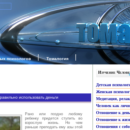
ных психологов
Томалогия
Изучение Челове
Детская психолог
Женская психоло
правильно использовать деньги
Медитация, рела
Человек как личн
Отношение к ден
Рано или поздно любому
ребенку придется ступить во
Отношение к жиз
взрослую жизнь. Но чем
Отношения с собо
раньше преподать ему азы этой