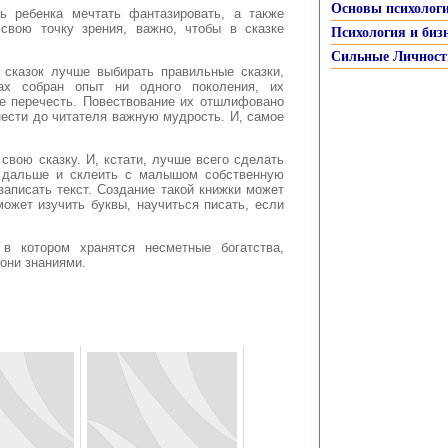
Основы психолог
ть ребенка мечтать фантазировать, а также
свою точку зрения, важно, чтобы в сказке
Психология и биз
Сильные Личност
сказок лучше выбирать правильные сказки,
ках собран опыт ни одного поколения, их
не перечесть. Повествование их отшлифовано
ести до читателя важную мудрость. И, самое
свою сказку. И, кстати, лучше всего сделать
и дальше и склеить с малышом собственную
записать текст. Создание такой книжки может
может изучить буквы, научиться писать, если
в котором хранятся несметные богатства,
они знаниями.