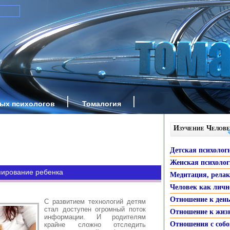
ных психологов
Томалогия
Изучение Челове
Детская психолог
Женская психоло
мирование ребенка
Медитация, рела
Человек как личн
Отношение к ден
С развитием технологий детям
стал доступен огромный поток
Отношение к жиз
информации. И родителям
Отношения с собо
крайне сложно отследить