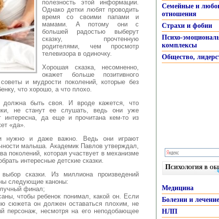
полезность этой информации.
Семейные и любо
Однако детки любят проводить
отношения
время со своими папами и
мамами. А потому они с
Страхи и фобии
большей радостью выберут
Психо-эмоционал
сказку, прочтенную
комплексы
родителями, чем просмотр
телевизора в одиночку.
Общество, лидерс
Хорошая сказка, несомненно,
окажет больше позитивного
советы и мудрости поколений, которые без
нку, что хорошо, а что плохо.
а должна быть своя. И вроде кажется, что
ики, не станут ее слушать, ведь они уже
т интересна, да еще и прочитана кем-то из
ет «да».
ки нужно и даже важно. Ведь они играют
чности малыша. Академик Павлов утверждал,
ва поколений, которая участвует в механизме
обрать интересные детские сказки.
Психология в о
 выбор сказки. Из миллиона произведений
ены следующие каноны:
Медицина
олучный финал;
саны, чтобы ребенок понимал, какой он. Если
Болезни и лечени
ию сюжета он должен оставаться плохим, не
ный персонаж, несмотря на его неподобающее
НЛП