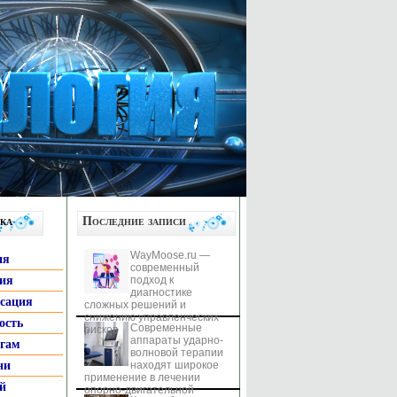
ка
Последние записи
WayMoose.ru —
ия
современный
гия
подход к
диагностике
ксация
сложных решений и
снижению управленческих
ость
Современные
рисков
аппараты ударно-
ьгам
волновой терапии
ни
находят широкое
применение в лечении
й
опорно-двигательной