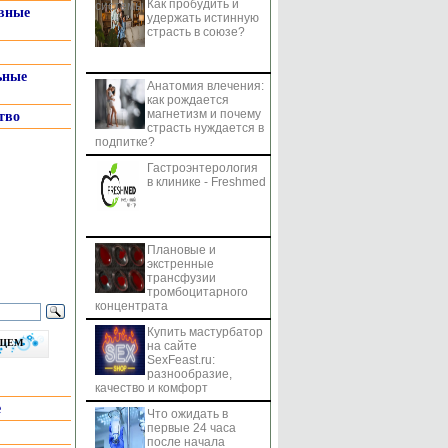
Как пробудить и
системы
вные
удержать истинную
страсть в союзе?
ьные
Анатомия влечения:
как рождается
магнетизм и почему
тво
страсть нуждается в
подпитке?
Гастроэнтерология
в клинике - Freshmed
Плановые и
экстренные
трансфузии
тромбоцитарного
концентрата
Купить мастурбатор
бщем
на сайте
SexFeast.ru:
разнообразие,
качество и комфорт
е
Что ожидать в
первые 24 часа
после начала