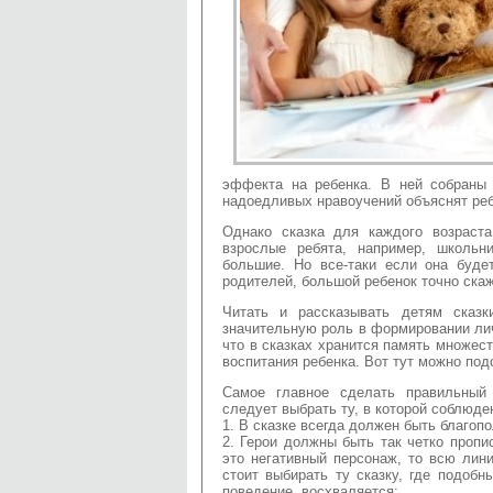
эффекта на ребенка. В ней собраны 
надоедливых нравоучений объяснят ребе
Однако сказка для каждого возраст
взрослые ребята, например, школьн
большие. Но все-таки если она буде
родителей, большой ребенок точно скаж
Читать и рассказывать детям сказ
значительную роль в формировании ли
что в сказках хранится память множест
воспитания ребенка. Вот тут можно под
Самое главное сделать правильный
следует выбрать ту, в которой соблюд
1. В сказке всегда должен быть благоп
2. Герои должны быть так четко пропи
это негативный персонаж, то всю лин
стоит выбирать ту сказку, где подоб
поведение, восхваляется;