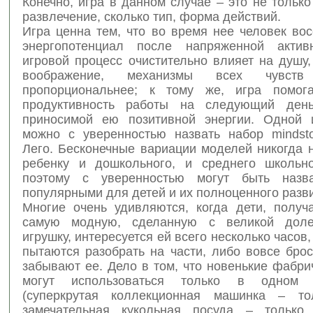
Конечно, игра в данном случае – это не только
развлечение, сколько тип, форма действий.
Игра ценна тем, что во время нее человек во
энергопотенциал после напряженной активн
игровой процесс очистительно влияет на душу
воображение, механизмы всех чувств 
пропорциональнее; к тому же, игра помога
продуктивность работы на следующий ден
приносимой ею позитивной энергии. Одной 
можно с уверенностью назвать набор mindst
Лего. Бесконечные вариации моделей никогда 
ребенку и дошкольного, и среднего школьно
поэтому с уверенностью могут быть назв
популярными для детей и их полноценного разв
Многие очень удивляются, когда дети, получ
самую модную, сделанную с великой доле
игрушку, интересуется ей всего несколько часов,
пытаются разобрать на части, либо вовсе бро
забывают ее. Дело в том, что новенькие фабр
могут использоваться только в одном 
(суперкрутая коллекционная машинка – тол
замечательная кукольная посуда – только