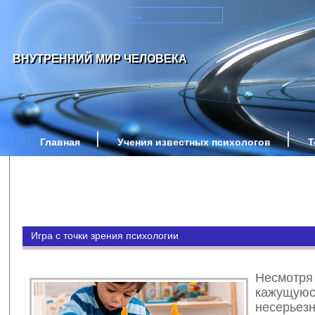
ВНУТРЕННИЙ МИР ЧЕЛОВЕКА
Главная
Учения известных психологов
Т
Игра с точки зрения психологии
Несм
кажущую
несерь