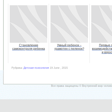
Становление
Умный ребенок –
Первые 
самоконтроля ребенка
грамотен с пеленок?
взаимодейств
и взро
Рубрика:
Детская психология
19 June , 2015
Все права защищены © Внутренний мир челове