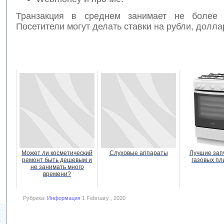
Транзакция в среднем занимает не более 
Посетители могут делать ставки на рубли, долла
Может ли косметический
Слуховые аппараты
Лучшие зап
ремонт быть дешевым и
газовых пли
не занимать много
времени?
Рубрика:
Информация
1 February , 2020