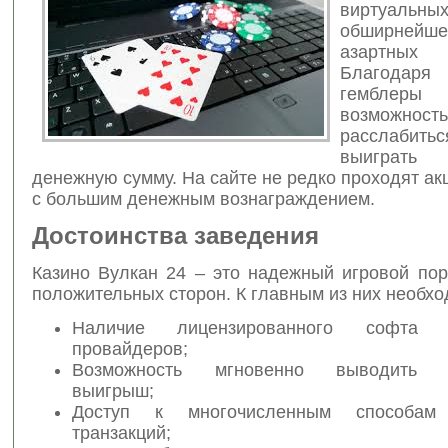
виртуальных
обширнейше
азартных р
Благод
гембле
возможност
расслаби
выиграт
денежную сумму. На сайте не редко проходят ак
с большим денежным вознаграждением.
Достоинства заведения
Казино Вулкан 24 – это надежный игровой пор
положительных сторон. К главным из них необхо
Наличие лицензированного софта
провайдеров;
Возможность мгновенно выводить н
выигрыш;
Доступ к многочисленным способам
транзакций;