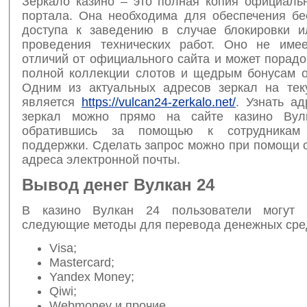
Зеркало казино – это полная копия официальн
портала. Она необходима для обеспечения бе
доступа к заведению в случае блокировки 
проведения технических работ. Оно не имее
отличий от официального сайта и может порадо
полной коллекции слотов и щедрым бонусам о
Одним из актуальных адресов зеркал на те
является
https://vulcan24-zerkalo.net/
. Узнать а
зеркал можно прямо на сайте казино Вул
обратившись за помощью к сотрудникам 
поддержки. Сделать запрос можно при помощи 
адреса электронной почты.
Вывод денег Вулкан 24
В казино Вулкан 24 пользователи могут и
следующие методы для перевода денежных сре
Visa;
Mastercard;
Yandex Money;
Qiwi;
Webmoney и прочие.