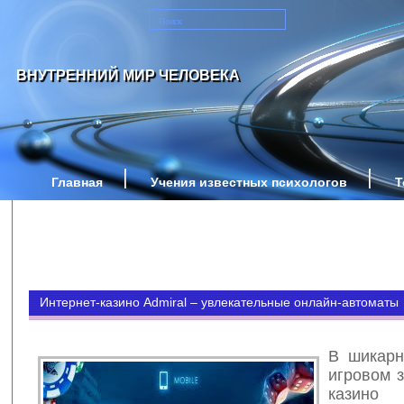
ВНУТРЕННИЙ МИР ЧЕЛОВЕКА
Главная
Учения известных психологов
Т
Интернет-казино Admiral – увлекательные онлайн-автоматы
В шикарн
игровом 
казин