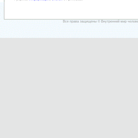
Все права защищены © Внутренний мир челове