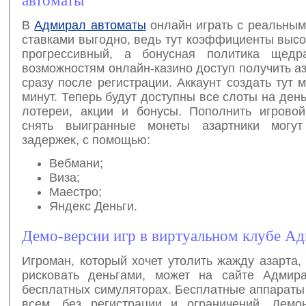
автоматы
В
Адмирал автоматы
онлайн играть с реальны
ставками выгодно, ведь тут коэффициенты высо
прогрессивный, а бонусная политика щедр
возможностям онлайн-казино доступ получить а
сразу после регистрации. Аккаунт создать тут 
минут. Теперь будут доступны все слоты на день
лотереи, акции и бонусы. Пополнить игрово
снять выигранные монеты азартники могут
задержек, с помощью:
Вебмани;
Виза;
Маестро;
Яндекс Деньги.
Демо-версии игр в виртуальном клубе А
Игроман, который хочет утолить жажду азарта,
рисковать деньгами, может на сайте Адмир
бесплатных симуляторах. Бесплатные аппараты
всем, без регистрации и ограничений. Демо