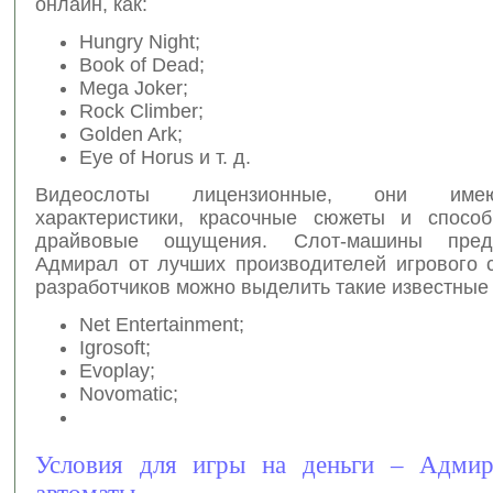
онлайн, как:
Hungry Night;
Book of Dead;
Mega Joker;
Rock Climber;
Golden Ark;
Eye of Horus и т. д.
Видеослоты лицензионные, они име
характеристики, красочные сюжеты и спосо
драйвовые ощущения. Слот-машины пред
Адмирал от лучших производителей игрового 
разработчиков можно выделить такие известные 
Net Entertainment;
Igrosoft;
Evoplay;
Novomatic;
Условия для игры на деньги – Адмир