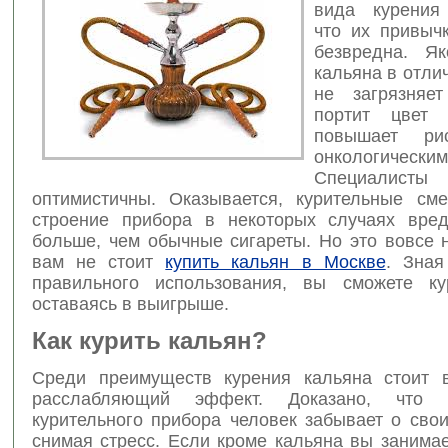
вида курения
что их привыч
безвредна. Я
кальяна в отлич
не загрязняе
портит цвет
повышает ри
онкологическ
Специалист
оптимистичны. Оказывается, курительные см
строение прибора в некоторых случаях вре
больше, чем обычные сигареты. Но это вовсе н
вам не стоит
купить кальян в Москве
. Зная
правильного использования, вы сможете ку
оставаясь в выигрыше.
Как курить кальян?
Среди преимуществ курения кальяна стоит 
расслабляющий эффект. Доказано, что
курительного прибора человек забывает о сво
снимая стресс. Если кроме кальяна вы занима