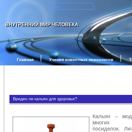
ВНУТРЕННИЙ МИР ЧЕЛОВЕКА
Главная
Учения известных психологов
Т
Вреден ли кальян для здоровья?
Кальян – мод
многих ре
посиделок. Лю