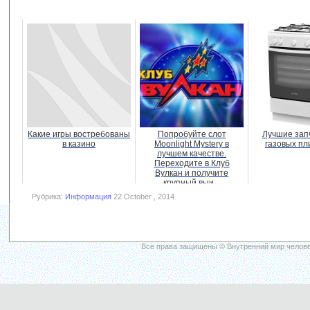
Какие игры востребованы
Попробуйте слот
Лучшие зап
в казино
Moonlight Mystery в
газовых пли
лучшем качестве.
Переходите в Клуб
Вулкан и получите
крупный выи...
Рубрика:
Информация
22 October , 2014
Все права защищены © Внутренний мир челове