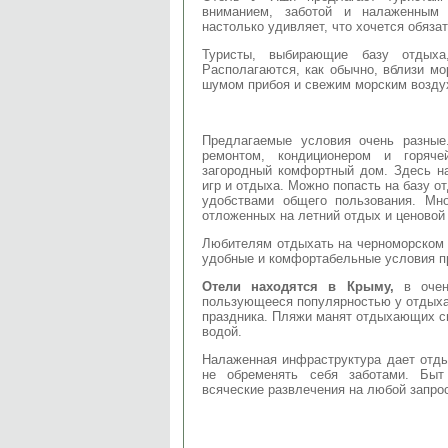
вниманием, заботой и налаженным
настолько удивляет, что хочется обяза
Туристы, выбирающие базу отдыха
Располагаются, как обычно, вблизи м
шумом прибоя и свежим морским возду
Предлагаемые условия очень разны
ремонтом, кондиционером и горяче
загородный комфортный дом. Здесь н
игр и отдыха. Можно попасть на базу 
удобствами общего пользования. Мно
отложенных на летний отдых и ценовой 
Любителям отдыхать на черноморском
удобные и комфортабельные условия п
Отели находятся в Крыму,
в оче
пользующееся популярностью у отдыха
праздника. Пляжи манят отдыхающих с
водой.
Налаженная инфраструктура дает отд
не обременять себя заботами. Быт
всяческие развлечения на любой запро