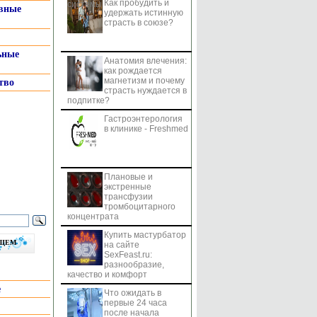
Как пробудить и
системы
вные
удержать истинную
страсть в союзе?
ьные
Анатомия влечения:
как рождается
магнетизм и почему
тво
страсть нуждается в
подпитке?
Гастроэнтерология
в клинике - Freshmed
Плановые и
экстренные
трансфузии
тромбоцитарного
концентрата
Купить мастурбатор
бщем
на сайте
SexFeast.ru:
разнообразие,
качество и комфорт
е
Что ожидать в
первые 24 часа
после начала