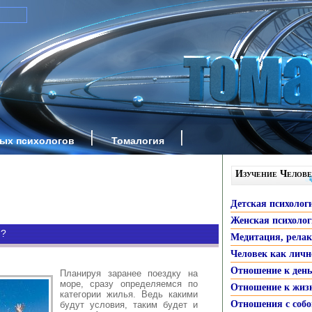
ных психологов
Томалогия
Изучение Челове
Детская психолог
Женская психоло
я?
Медитация, рела
Человек как личн
Отношение к ден
Планируя заранее поездку на
море, сразу определяемся по
Отношение к жиз
категории жилья. Ведь какими
Отношения с собо
будут условия, таким будет и