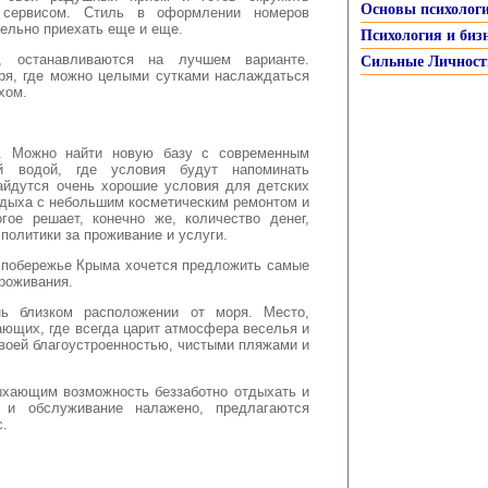
Основы психолог
 сервисом. Стиль в оформлении номеров
тельно приехать еще и еще.
Психология и биз
, останавливаются на лучшем варианте.
Сильные Личност
оря, где можно целыми сутками наслаждаться
хом.
е. Можно найти новую базу с современным
й водой, где условия будут напоминать
айдутся очень хорошие условия для детских
отдыха с небольшим косметическим ремонтом и
гое решает, конечно же, количество денег,
политики за проживание и услуги.
 побережье Крыма хочется предложить самые
роживания.
нь близком расположении от моря. Место,
ющих, где всегда царит атмосфера веселья и
воей благоустроенностью, чистыми пляжами и
ыхающим возможность беззаботно отдыхать и
 и обслуживание налажено, предлагаются
с.