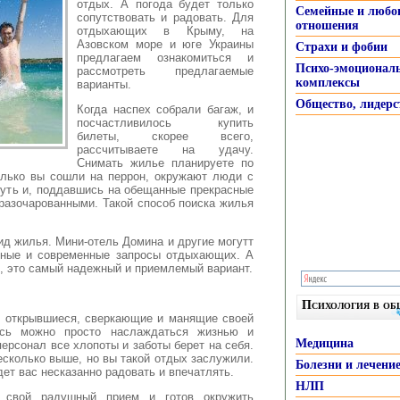
отдых. А погода будет только
Семейные и любо
сопутствовать и радовать. Для
отношения
отдыхающих в Крыму,
на
Азовском море и юге Украины
Страхи и фобии
предлагаем ознакомиться и
Психо-эмоционал
рассмотреть предлагаемые
комплексы
варианты.
Общество, лидерс
Когда наспех собрали багаж, и
посчастливилось купить
билеты, скорее всего,
рассчитываете на удачу.
Снимать жилье планируете по
олько вы сошли на перрон, окружают люди с
нуть и, поддавшись на обещанные прекрасные
разочарованными. Такой способ поиска жилья
д жилья. Мини-отель Домина и другие могутт
нные и современные запросы отдыхающих. А
, это самый надежный и приемлемый вариант.
Психология в о
о открывшиеся, сверкающие и манящие своей
десь можно просто наслаждаться жизнью и
Медицина
ерсонал все хлопоты и заботы берет на себя.
есколько выше, но вы такой отдых заслужили.
Болезни и лечени
дет вас несказанно радовать и впечатлять.
НЛП
 свой радушный прием и готов окружить