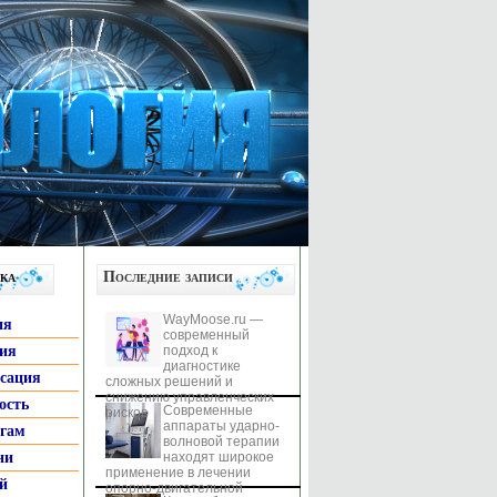
ка
Последние записи
WayMoose.ru —
ия
современный
гия
подход к
диагностике
ксация
сложных решений и
снижению управленческих
ость
Современные
рисков
аппараты ударно-
ьгам
волновой терапии
ни
находят широкое
применение в лечении
й
опорно-двигательной