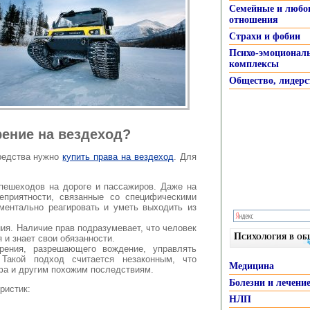
Семейные и любо
отношения
Страхи и фобии
Психо-эмоционал
комплексы
Общество, лидерс
ение на вездеход?
редства нужно
купить права на вездеход
. Для
 пешеходов на дороге и пассажиров. Даже на
еприятности, связанные со специфическими
ментально реагировать и уметь выходить из
ия. Наличие прав подразумевает, что человек
Психология в о
и знает свои обязанности.
ерения, разрешающего вождение, управлять
 Такой подход считается незаконным, что
Медицина
фа и другим похожим последствиям.
Болезни и лечени
ристик:
НЛП