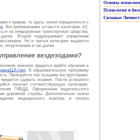
Основы психолог
Психология и биз
Сильные Личност
ории к правам, то здесь нужно определиться с
ку
. Востребованными остаются категории: А2,
ться на внедорожные транспортные средства,
 далее. Второй подразумевает управление
пассажиров. Но и третья категория выдается
, погрузчиками и так далее.
 управление вездеходами?
ехникой, вначале придется пройти обучение в
prava112j.com
. В образовательную программу
асть. Проводятся они лучшими инструкторами.
 придется сдавать экзамен. После успешного
щийся получит соответствующую категорию.
лении ГИБДД. Оформление водительского
нии дорожной службы. Дополнительно нужно
ждения медицинского осмотра и оплата