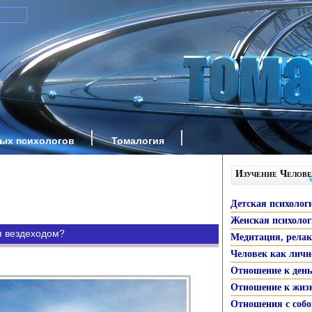
ных психологов
Томалогия
Изучение Челове
Детская психолог
Женская психоло
я вездеходом?
Медитация, рела
Человек как личн
Отношение к ден
Отношение к жиз
Отношения с собо