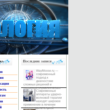
ка
Последние записи
WayMoose.ru —
ия
современный
гия
подход к
диагностике
ксация
сложных решений и
снижению управленческих
ость
Современные
рисков
аппараты ударно-
ьгам
волновой терапии
ни
находят широкое
применение в лечении
й
опорно-двигательной