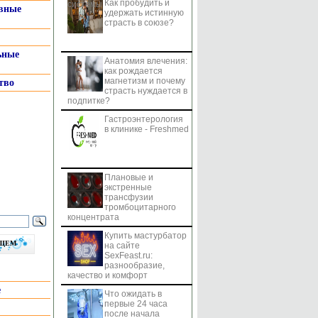
Как пробудить и
системы
вные
удержать истинную
страсть в союзе?
ьные
Анатомия влечения:
как рождается
магнетизм и почему
тво
страсть нуждается в
подпитке?
Гастроэнтерология
в клинике - Freshmed
Плановые и
экстренные
трансфузии
тромбоцитарного
концентрата
Купить мастурбатор
бщем
на сайте
SexFeast.ru:
разнообразие,
качество и комфорт
е
Что ожидать в
первые 24 часа
после начала