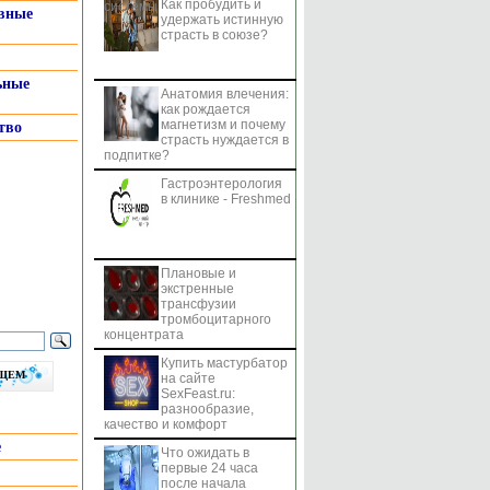
Как пробудить и
системы
вные
удержать истинную
страсть в союзе?
ьные
Анатомия влечения:
как рождается
магнетизм и почему
тво
страсть нуждается в
подпитке?
Гастроэнтерология
в клинике - Freshmed
Плановые и
экстренные
трансфузии
тромбоцитарного
концентрата
Купить мастурбатор
бщем
на сайте
SexFeast.ru:
разнообразие,
качество и комфорт
е
Что ожидать в
первые 24 часа
после начала