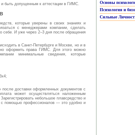
Основы психолог
н и быть допущенным к аттестации в ГИМС.
Психология и биз
в
Сильные Личност
редств, которые уверены в своих знаниях и
вязаться с менеджерами компании, сделать
о себе. И уже через 2–3 дня после обращения
исходить в Санкт-Петербурге и Москве, но и в
вно оформить права ГИМС. Для этого можно
омпании минимальные сведения, которые
3х4;
о после доставки оформленных документов с
 оплата может осуществляться наложенным
 Зарегистрировать небольшое плавсредство и
е с помощью профессионалов — это удобно и