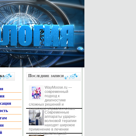
ка
Последние записи
WayMoose.ru —
ия
современный
гия
подход к
диагностике
ксация
сложных решений и
снижению управленческих
ость
Современные
рисков
аппараты ударно-
ьгам
волновой терапии
ни
находят широкое
применение в лечении
й
опорно-двигательной