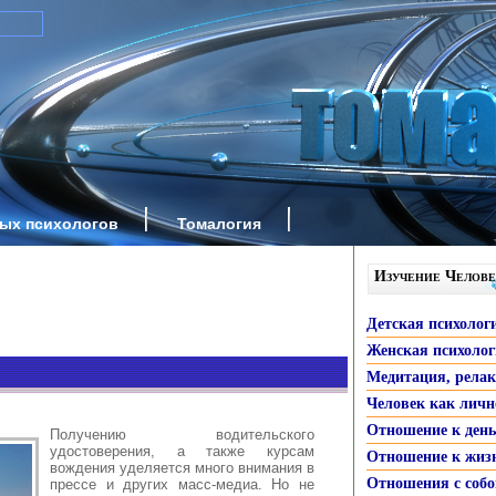
ных психологов
Томалогия
Изучение Челове
Детская психолог
Женская психоло
Медитация, рела
Человек как личн
Отношение к ден
Получению водительского
удостоверения, а также курсам
Отношение к жиз
вождения уделяется много внимания в
Отношения с собо
прессе и других масс-медиа. Но не