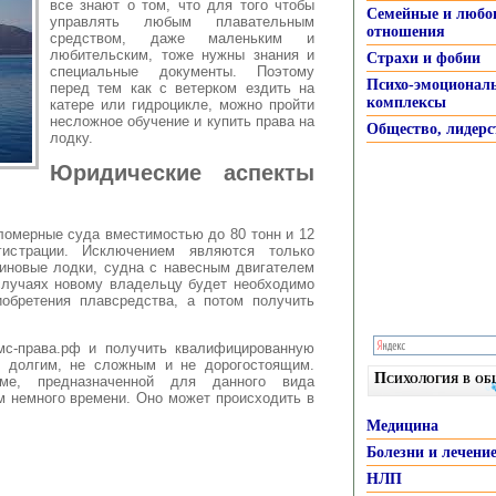
все знают о том, что для того чтобы
Семейные и любо
управлять любым плавательным
отношения
средством, даже маленьким и
любительским, тоже нужны знания и
Страхи и фобии
специальные документы. Поэтому
Психо-эмоционал
перед тем как с ветерком ездить на
комплексы
катере или гидроцикле, можно пройти
несложное обучение и купить права на
Общество, лидерс
лодку.
Юридические аспекты
ломерные суда вместимостью до 80 тонн и 12
гистрации. Исключением являются только
иновые лодки, судна с навесным двигателем
случаях новому владельцу будет необходимо
иобретения плавсредства, а потом получить
мс-права.рф и получить квалифицированную
е долгим, не сложным и не дорогостоящим.
Психология в о
ме, предназначенной для данного вида
м немного времени. Оно может происходить в
Медицина
Болезни и лечени
НЛП