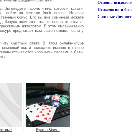
авленными щедрыми слотами.
Основы психолог
. Вы введете пароль и ник, который, кстати,
Психология и биз
ы войти на зеркало frank casino. Игровая
Сильные Личност
ственный бонус. Его вы вне сомнений можете
од бонуса возможен только после отыгрыша.
грессивным джекпотом. В этом онлайн-казино
ресурс предлагает вам свою помощь, если у
чить быстрый ответ. В этом онлайн-клубе
е сомневайтесь и приходите именно в казино
романы отзываются хорошими словами в Сети,
ять.
ентные
Вулкан Stars –