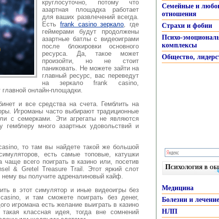
круглосуточно, потому что
Семейные и любо
азартная площадка работает
отношения
для ваших развлечений всегда.
Есть
frank casino зеркало
, где
Страхи и фобии
геймерами будут продолжены
Психо-эмоционал
азартные батлы с видеоиграми
комплексы
после блокировки основного
ресурса. Да, такое может
Общество, лидерс
произойти, но не стоит
паниковать. Не можете зайти на
главный ресурс, вас переведут
на зеркало frank casino,
от главной онлайн-площадки.
инет и все средства на счета. Гемблить на
торы. Игроманы часто выбирают традиционные
ли с семерками. Эти агрегаты не являются
у гемблеру много азартных удовольствий и
casino, то там вы найдете такой же большой
симуляторов, есть самые топовые, катушки
 чаще всего поиграть в казино или, посетив
Психология в о
sel & Gretel Treasure Trail. Этот яркий слот
я нему вы получите адреналиновый кайф.
Медицина
ить в этот симулятор и иные видеоигры без
casino, и там сможете поиграть без денег,
Болезни и лечени
ого игромана есть желание выиграть в казино
НЛП
 такая классная идея, тогда вне сомнений