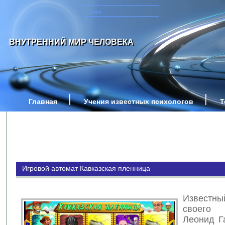
ВНУТРЕННИЙ МИР ЧЕЛОВЕКА
Главная
Учения известных психологов
Т
Игровой автомат Кавказская пленница
Известн
своег
Леонид Г