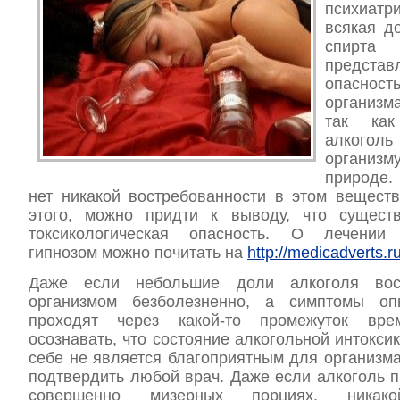
психиатри
всякая д
спирт
представ
опасн
организм
так как
алкогол
организ
природе.
нет никакой востребованности в этом веществ
этого, можно придти к выводу, что сущест
токсикологическая опасность. О лечении 
гипнозом можно почитать на
http://medicadverts.ru
Даже если небольшие доли алкоголя вос
организмом безболезненно, а симптомы оп
проходят через какой-то промежуток вре
осознавать, что состояние алкогольной интокси
себе не является благоприятным для организма
подтвердить любой врач. Даже если алкоголь 
совершенно мизерных порциях, никако