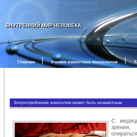
ВНУТРЕННИЙ МИР ЧЕЛОВЕКА
Главная
Учения известных психологов
Т
Злоупотребление алкоголем может быть незаметным
С медици
зрения,
опира