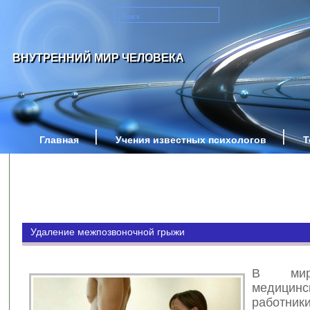
ВНУТРЕННИЙ МИР ЧЕЛОВЕКА
Главная
Учения известных психологов
Т
Удаление межпозвоночной грыжи
В мир
медицинс
работник