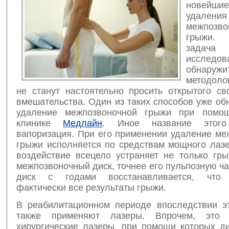
новейш
удаления
межпозво
грыжи.
задача
исслед
обнару
методоло
не станут настоятельно просить открытого св
вмешательства. Один из таких способов уже об
удаление межпозвоночной грыжи при помо
клинике
Медлайн
. Иное название этог
вапоризация. При его применении удаление ме
грыжи исполняется по средствам мощного лазе
воздействие всецело устраняет не только гры
межпозвоночный диск, точнее его пульпозную ча
диск с годами восстанавливается, что 
фактически все результаты грыжи.
В реабилитационном периоде впоследствии э
также применяют лазеры. Впрочем, это
хирургические лазеры, при помощи которых ди