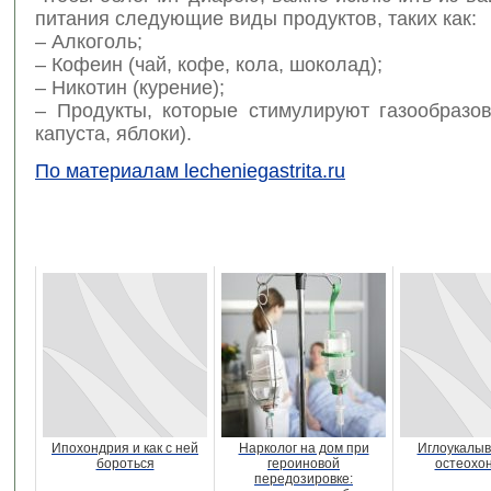
питания следующие виды продуктов, таких как:
– Алкоголь;
– Кофеин (чай, кофе, кола, шоколад);
– Никотин (курение);
– Продукты, которые стимулируют газообразов
капуста, яблоки).
По материалам lecheniegastrita.ru
Ипохондрия и как с ней
Нарколог на дом при
Иглоукалыв
бороться
героиновой
остеохо
передозировке: