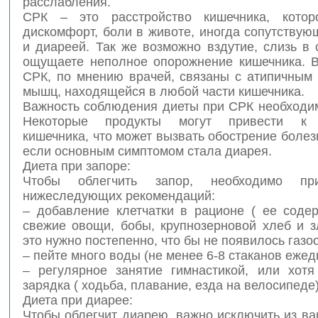
расслабления.
СРК – это расстройство кишечника, котор
дискомфорт, боли в животе, иногда сопутству
и диареей. Так же возможно вздутие, слизь в
ощущаете неполное опорожнение кишечника. 
СРК, по мнению врачей, связаны с атипичным
мышц, находящейся в любой части кишечника.
Важность соблюдения диеты при СРК необходим
Некоторые продукты могут привести к 
кишечника, что может вызвать обострение болез
если основным симптомом стала диарея.
Диета при запоре:
Чтобы облегчить запор, необходимо при
нижеследующих рекомендаций:
– добавление клетчатки в рационе ( ее содер
свежие овощи, бобы, крупнозерновой хлеб и з
это нужно постепенно, что бы не появилось газо
– пейте много воды (не менее 6-8 стаканов ежед
– регулярное занятие гимнастикой, или хот
зарядка ( ходьба, плавание, езда на велосипеде)
Диета при диарее:
Чтобы облегчит диарею, важно исключить из в