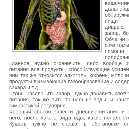
кишечни
дальне
обнаружи
пищи 
диарею
запор, б
Облег
симптом
помощи
подобран
Главное нужно ограничить, либо вообще и
питания все продукты, способствующие усилен
ним так же относится алкоголь, кофеин, молоч
продукты вызывающие газообразование и соде
сахара и т.д.
Чтобы расслабить запор, нужно добавить клетч
питания, так же пить по больше воды, и нача
гимнастикой регулярно.
Хороший способ завести дневник питания и 
него, после какого вида еды, какие появляют
Кушать нужно не спеша, в обстановке сп