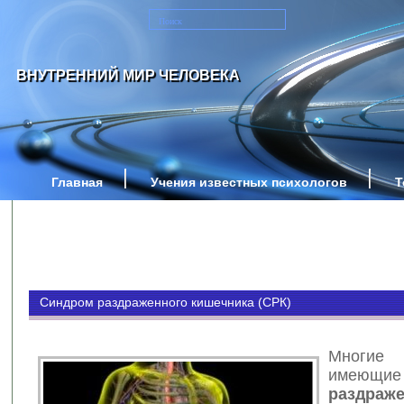
ВНУТРЕННИЙ МИР ЧЕЛОВЕКА
Главная
Учения известных психологов
Т
Синдром раздраженного кишечника (СРК)
Многи
имею
раздраж