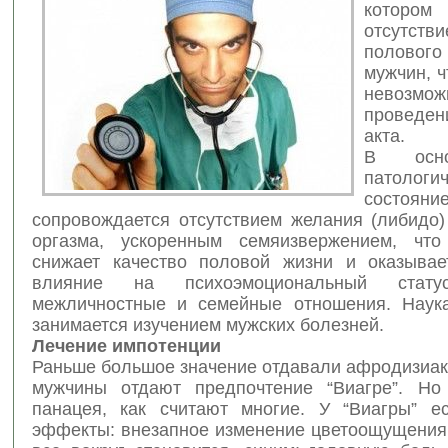
котором
отсутст
полово
мужчин, ч
невозмож
проведен
акта.
В осн
патологи
состояни
сопровождается отсутствием желания (либидо
оргазма, ускоренным семяизвержением, что
снижает качество половой жизни и оказывае
влияние на психоэмоциональный стату
межличностные и семейные отношения. Нау
занимается изучением мужских болезней.
Лечение импотенции
Раньше большое значение отдавали афродизиак
мужчины отдают предпочтение “Виагре”. Но
панацея, как считают многие. У “Виагры” е
эффекты: внезапное изменение цветоощущения,