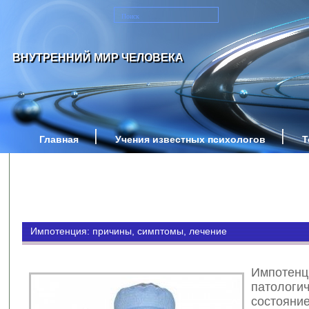
ВНУТРЕННИЙ МИР ЧЕЛОВЕКА
Главная
Учения известных психологов
Т
Импотенция: причины, симптомы, лечение
Импоте
патологи
состо