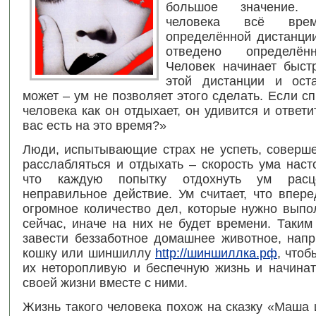
большое значение.
человека всё вре
определённой дистанции
отведено определён
Человек начинает быст
этой дистанции и ост
может – ум не позволяет этого сделать. Если сп
человека как он отдыхает, он удивится и ответи
вас есть на это время?»
Люди, испытывающие страх не успеть, соверше
расслабляться и отдыхать – скорость ума наст
что каждую попытку отдохнуть ум расц
неправильное действие. Ум считает, что впер
огромное количество дел, которые нужно выпо
сейчас, иначе на них не будет времени. Таки
завести беззаботное домашнее животное, напр
кошку или шиншиллу
http://шиншиллка.рф
, чтоб
их неторопливую и беспечную жизнь и начинат
своей жизни вместе с ними.
Жизнь такого человека похож на сказку «Маша