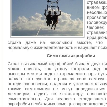
страда
видом фо
неболь
проявляе
головокр
Человек
страд
иррацион
страха даже на небольшой высоте, что о
нормальную жизнедеятельность и нарушает псих
Симптомы акрофобии
Страх вызываемый акрофобией бывает двух ви
можно описать, как утрату контроля над п
высоком месте и ведет к стремлению спрыгнуть
вариант это чувство страха за свое самочувс
потери равновесия, падения и ужас поскользн
такими симптомами не могут передвигаться
лестницам, ездить по эскалатору, опасаютс
самостоятельно. Для человека страдающего
акрофобии необходима помощь сопровождающе