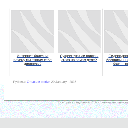
Интернет-болезни:
Существуют ли порча и
Сидеродро
почему мы ставим себе
сглаз на самом деле?
беспричинны
диагнозы?
боязнь п
Рубрика:
Страхи и фобии
20 January , 2015
Все права защищены © Внутренний мир челове