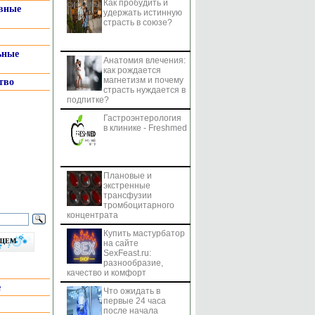
Как пробудить и
системы
вные
удержать истинную
страсть в союзе?
ьные
Анатомия влечения:
как рождается
магнетизм и почему
тво
страсть нуждается в
подпитке?
Гастроэнтерология
в клинике - Freshmed
Плановые и
экстренные
трансфузии
тромбоцитарного
концентрата
Купить мастурбатор
бщем
на сайте
SexFeast.ru:
разнообразие,
качество и комфорт
е
Что ожидать в
первые 24 часа
после начала