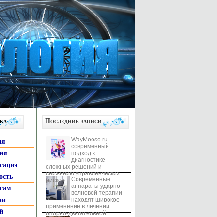
ка
Последние записи
WayMoose.ru —
ия
современный
гия
подход к
диагностике
ксация
сложных решений и
снижению управленческих
ость
Современные
рисков
аппараты ударно-
ьгам
волновой терапии
ни
находят широкое
применение в лечении
й
опорно-двигательной