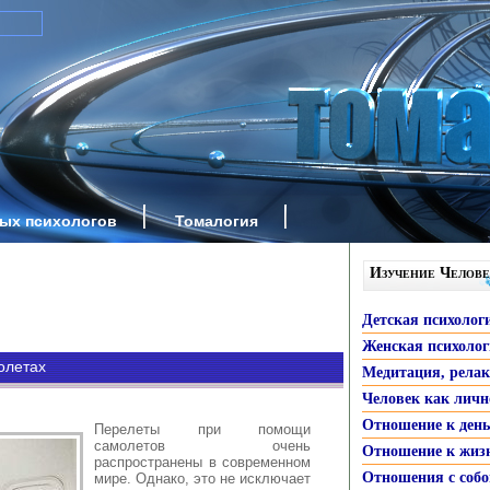
ных психологов
Томалогия
Изучение Челове
Детская психолог
Женская психоло
олетах
Медитация, рела
Человек как личн
Отношение к ден
Перелеты при помощи
самолетов очень
Отношение к жиз
распространены в современном
Отношения с собо
мире. Однако, это не исключает