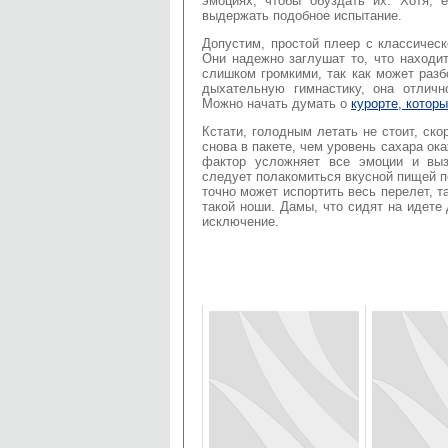
эмоциях, чтобы обуздать их. Хотя, 
выдержать подобное испытание.
Допустим, простой плеер с классичес
Они надежно заглушат то, что находит
слишком громкими, так как может разб
дыхательную гимнастику, она отличн
Можно начать думать о
курорте, котор
Кстати, голодным летать не стоит, ск
снова в пакете, чем уровень сахара ок
фактор усложняет все эмоции и выз
следует полакомиться вкусной пищей пе
точно может испортить весь перелет, та
такой ноши. Дамы, что сидят на идете
исключение.