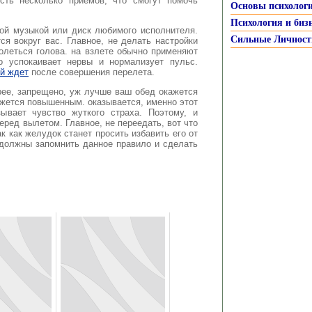
есть несколько приемов, что смогут помочь
Основы психолог
Психология и биз
кой музыкой или диск любимого исполнителя.
Сильные Личност
ся вокруг вас. Главное, не делать настройки
олеться голова. на взлете обычно применяют
о успокаивает нервы и нормализует пульс.
ый ждет
после совершения перелета.
орее, запрещено, уж лучше ваш обед окажется
ажется повышенным. оказывается, именно этот
ывает чувство жуткого страха. Поэтому, и
ред вылетом. Главное, не переедать, вот что
к как желудок станет просить избавить его от
 должны запомнить данное правило и сделать