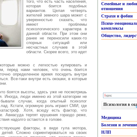
того, что есть часть населения,
Семейные и любо
которая боится подобных
отношения
вариантов. Целая четверть
жителей земного шара может с
Страхи и фобии
уверенностью сказать, что
Психо-эмоционал
имеют проблемы
комплексы
психологического характера в
данной области.
При этом они
Общество, лидерс
ранее не переносили каких-то
спорных ситуаций или
несчастных случаев в этой
области. Скорее всего, это идет
 которые можно с легкостью купировать и
им, перед нами человек, что очень боится
аточно определенное время посидеть внутри
ься. Все-таки внутри есть окошки, в которые
ени.
что боятся высоты, здесь уже не посмотришь
я. Иногда, люди именно из этой категории не
бывали случаи, когда опытный психолог
Психология в о
 лад. Кстати, огромную роль играют СМИ, где
катастроф. Хотя, всюду есть фактор, что
е. Авиасуда терпят крушения гораздо реже,
Медицина
твия надолго остаются в голове.
Болезни и лечени
тствующие факторы, в виде гула мотора,
НЛП
 детей. Сложно сориентироваться на своих