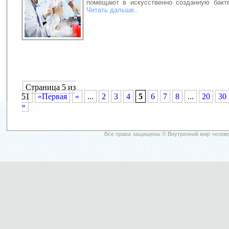
помещают в искусственно созданную бакт
Читать дальше..
Страница 5 из
51
«Первая
«
...
2
3
4
5
6
7
8
...
20
30
»
Все права защищены © Внутренний мир челове