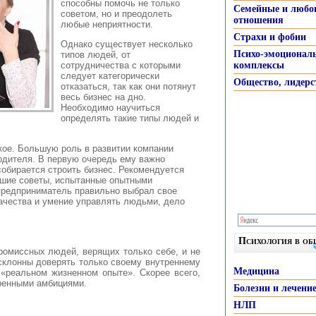
способны помочь не только
Семейные и любо
советом, но и преодолеть
отношения
любые неприятности.
Страхи и фобии
Однако существует несколько
Психо-эмоционал
типов людей, от
сотрудничества с которыми
комплексы
следует категорически
Общество, лидерс
отказаться, так как они потянут
весь бизнес на дно.
Необходимо научиться
определять такие типы людей и
кое. Большую роль в развитии компании
водителя. В первую очередь ему важно
собирается строить бизнес. Рекомендуется
ошие советы, испытанные опытными
предприниматель правильно выбрал свое
качества и умение управлять людьми, дело
Психология в о
ромиссных людей, верящих только себе, и не
склонны доверять только своему внутреннему
Медицина
 «реальном жизненном опыте». Скорее всего,
ренными амбициями.
Болезни и лечени
НЛП