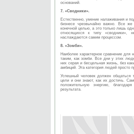
оснований.
7. «Сводники».
Естественно, умение налаживания и п
бизнесе чрезвычайно важно. Все же
конечной целью, а это только лишь одн
относящихся к типу «сводники», н
наслаждаются самим процессом.
8. «Зомби».
Наиболее характерное сравнение для н
таким, как зомби. Все дни у этих люд
них серая и бесцельная жизнь, без ка
амбиций. Эта категория людей просто п
Успешный человек должен общаться т
цели и они знают, как их достичь. Са
положительную энергию, благодар
результата.