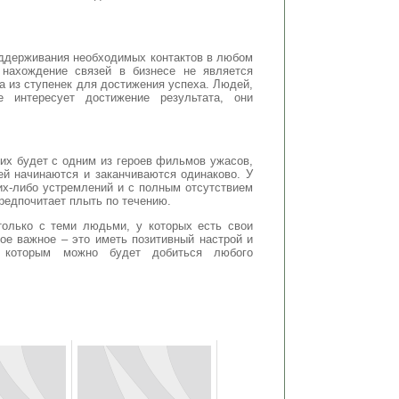
оддерживания необходимых контактов в любом
 нахождение связей в бизнесе не является
а из ступенек для достижения успеха. Людей,
е интересует достижение результата, они
их будет с одним из героев фильмов ужасов,
ей начинаются и заканчиваются одинаково. У
ких-либо устремлений и с полным отсутствием
редпочитает плыть по течению.
олько с теми людьми, у которых есть свои
мое важное – это иметь позитивный настрой и
я которым можно будет добиться любого