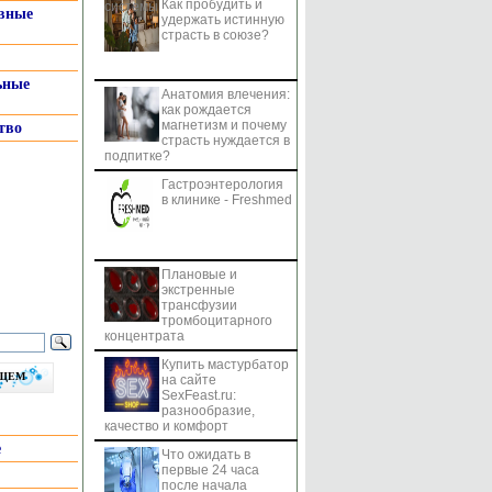
Как пробудить и
системы
вные
удержать истинную
страсть в союзе?
ьные
Анатомия влечения:
как рождается
магнетизм и почему
тво
страсть нуждается в
подпитке?
Гастроэнтерология
в клинике - Freshmed
Плановые и
экстренные
трансфузии
тромбоцитарного
концентрата
Купить мастурбатор
бщем
на сайте
SexFeast.ru:
разнообразие,
качество и комфорт
е
Что ожидать в
первые 24 часа
после начала