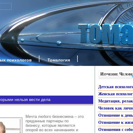
ных психологов
Томалогия
Изучение Челове
Детская психолог
Женская психоло
торыми нельзя вести дела
Медитация, рела
Человек как личн
Отношение к ден
Мечта любого бизнесмена – это
преданные партнеры по
Отношение к жиз
бизнесу, которые являются
Отношения с собо
опорой во всех начинаниях и