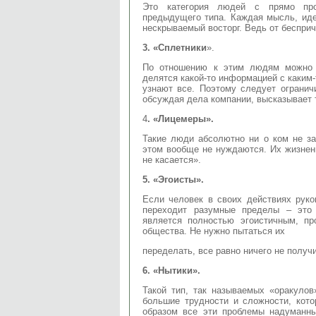
Это категория людей с прямо прот
предыдущего типа. Каждая мысль, иде
нескрываемый восторг. Ведь от беспри
3. «Сплетники
».
По отношению к этим людям можно 
делятся какой-то информацией с каким-т
узнают все. Поэтому следует ограничи
обсуждая дела компании, высказывает 
4
. «Лицемеры».
Такие люди абсолютно ни о ком не за
этом вообще не нуждаются. Их жизнен
не касается».
5. «Эгоисты».
Если человек в своих действиях рук
переходит разумные пределы – это 
является полностью эгоистичным, пр
общества. Не нужно пытаться их
переделать, все равно ничего не получ
6. «Нытики».
Такой тип, так называемых «оракулов
большие трудности и сложности, кот
образом все эти проблемы надуманн