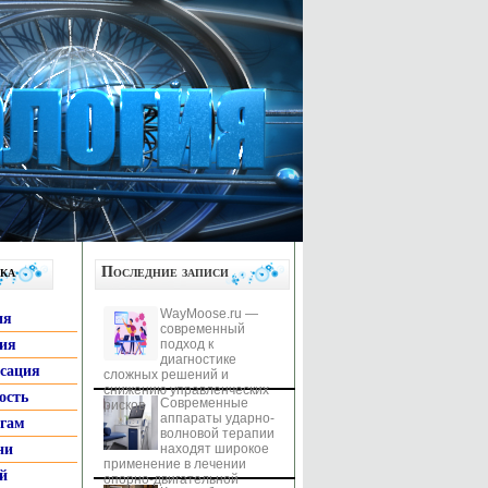
ка
Последние записи
WayMoose.ru —
ия
современный
гия
подход к
диагностике
ксация
сложных решений и
снижению управленческих
ость
Современные
рисков
аппараты ударно-
ьгам
волновой терапии
ни
находят широкое
применение в лечении
й
опорно-двигательной