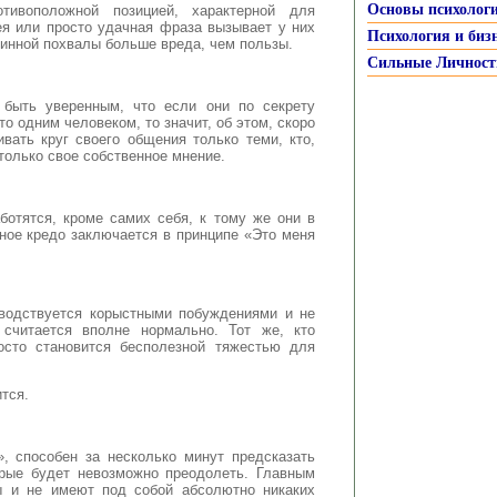
Основы психолог
ивоположной позицией, характерной для
я или просто удачная фраза вызывает у них
Психология и биз
чинной похвалы больше вреда, чем пользы.
Сильные Личност
быть уверенным, что если они по секрету
о одним человеком, то значит, об этом, скоро
вать круг своего общения только теми, кто,
только свое собственное мнение.
ботятся, кроме самих себя, к тому же они в
ное кредо заключается в принципе «Это меня
оводствуется корыстными побуждениями и не
считается вполне нормально. Тот же, кто
осто становится бесполезной тяжестью для
ится.
», способен за несколько минут предсказать
орые будет невозможно преодолеть. Главным
ы и не имеют под собой абсолютно никаких