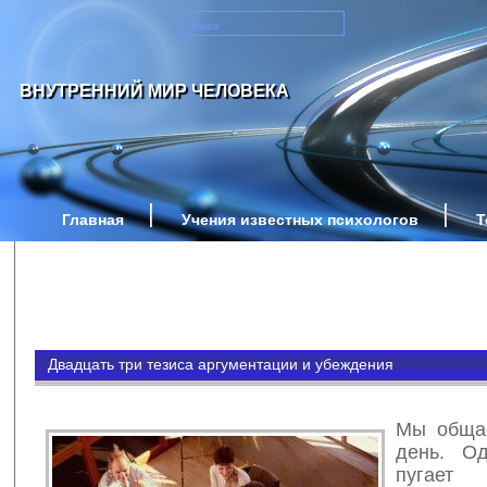
ВНУТРЕННИЙ МИР ЧЕЛОВЕКА
Главная
Учения известных психологов
Т
Двадцать три тезиса аргументации и убеждения
Мы обща
день. Од
пугает