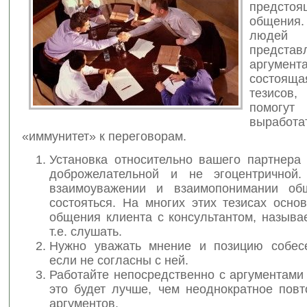
предстоя
общения
люде
представ
аргумента
состоя
тезисов
,
помо
выработа
«иммунитет» к переговорам.
Установка относительно вашего партнера
доброжелательной и не эгоцентричной.
взаимоуважении и взаимопонимании об
состояться. На многих этих тезисах осно
общения клиента с консультантом, назыв
т.е. слушать.
Нужно уважать мнение и позицию собес
если не согласны с ней.
Работайте непосредственно с аргументами
это будет лучше, чем неоднократное повт
аргументов.